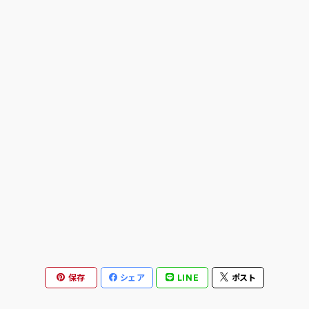
ANTIHERO
ASICS SKATEBOARDING
BAKER
BLIND
BONES
BRONSON
CALL ME 917
保存
シェア
LINE
ポスト