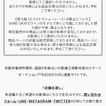
客様にてご選択いただけません。
またタグの有無による返品交換は対応いたしかねます。予め
ご了承ください。
【替え紐（エクストラシューレース）の廃止について】
VANS SKATEラインのモデルで多くに付属しておりました替
え紐が今後、廃止となります。
現在販売中の商品には替え紐の有無が混在しておりますが、
お客様にてご選択いただけません。
商品ページの記載は順次更新しておりますが、商品ページに
替え紐の記載がある場合も、替え紐の有無による返品交換
は対応いたしかねます。予めご了承ください。
京都府亀岡市篠町、国道9号線沿いの整備工場敷地奥のスケート
ボードショップ『BACKDOOR』通販サイトです。
『店舗お渡し』
来店購入をご希望のお客様はこちらで注文はせずに、
問い合わせ
フォーム
・
LINE
・
INSTAGRAM
・
TWITTER
のDMにてお取り置き