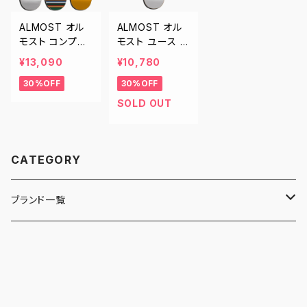
ALMOST オル
ALMOST オル
モスト コンプリ
モスト ユース コ
ート デッキ スケ
ンプリート デッ
¥13,090
¥10,780
ートボード スケ
キ スケートボー
30%OFF
30%OFF
ボー 7.625イン
ド スケボー 7.2
チ 7.75インチ 7.
5インチ 子供用
SOLD OUT
875インチ 子供
キッズ
用 キッズ
CATEGORY
ブランド一覧
ADIDAS SKATEBOARDING
ALMOST