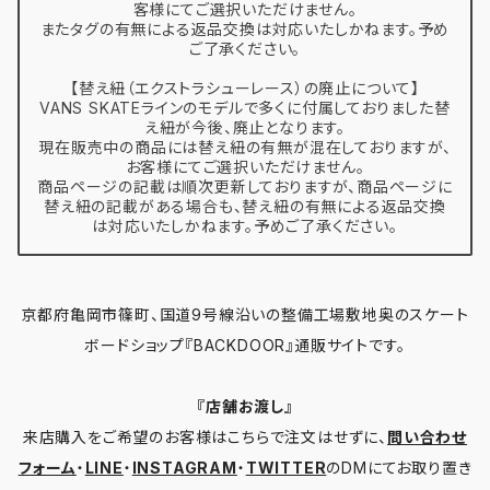
客様にてご選択いただけません。
またタグの有無による返品交換は対応いたしかねます。予め
ご了承ください。
【替え紐（エクストラシューレース）の廃止について】
VANS SKATEラインのモデルで多くに付属しておりました替
え紐が今後、廃止となります。
現在販売中の商品には替え紐の有無が混在しておりますが、
お客様にてご選択いただけません。
商品ページの記載は順次更新しておりますが、商品ページに
替え紐の記載がある場合も、替え紐の有無による返品交換
は対応いたしかねます。予めご了承ください。
京都府亀岡市篠町、国道9号線沿いの整備工場敷地奥のスケート
ボードショップ『BACKDOOR』通販サイトです。
『店舗お渡し』
来店購入をご希望のお客様はこちらで注文はせずに、
問い合わせ
フォーム
・
LINE
・
INSTAGRAM
・
TWITTER
のDMにてお取り置き