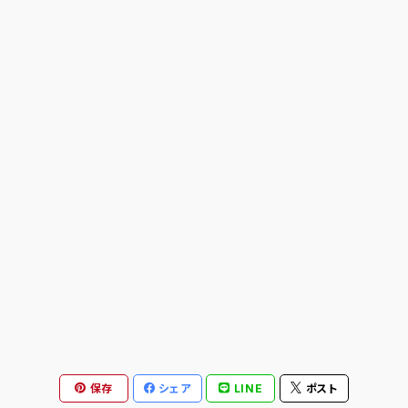
ANTIHERO
ASICS SKATEBOARDING
BAKER
BLIND
BONES
BRONSON
CALL ME 917
保存
シェア
LINE
ポスト