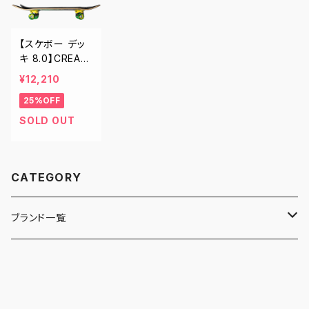
【スケボー デッ
キ 8.0】CREAT
URE COMPLE
¥12,210
TE DWELLER
25%OFF
スケボー コンプ
リート クリーチ
SOLD OUT
ャー スケートボ
ード デッキ
CATEGORY
ブランド一覧
ADIDAS SKATEBOARDING
ALMOST