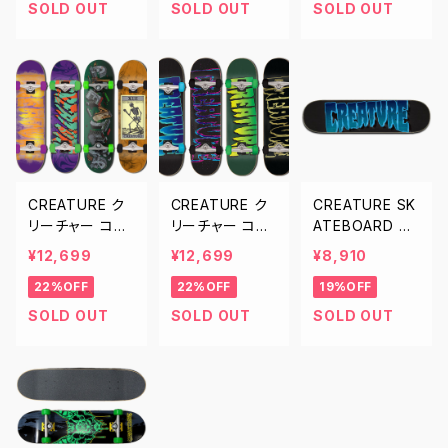
ッキ ブイエック
ボード デッキ パ
チ 8.25インチ
SOLD OUT
SOLD OUT
SOLD OUT
ス プロモデル
ワープライ プロ
8.5インチ
モデル 8.25イン
チ
CREATURE ク
CREATURE ク
CREATURE SK
リーチャー コン
リーチャー コン
ATEBOARD DE
プリート スケー
プリート スケー
CK クリーチャー
¥12,699
¥12,699
¥8,910
トボード デッキ
トボード デッキ
スケートボード
22%OFF
22%OFF
19%OFF
7.5 7.8 8.0 8.2
7.5 7.75 8.0 8.
ロゴ デッキ 8.0
5 スケボー SKA
25 スケボー SK
インチ
SOLD OUT
SOLD OUT
SOLD OUT
TEBOARDING
ATEBOARDING