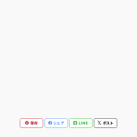
ANTIHERO
ASICS SKATEBOARDING
BAKER
BLIND
BONES
BRONSON
CALL ME 917
保存
シェア
LINE
ポスト