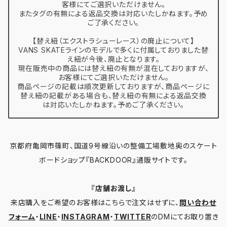
客様にてご選択いただけません。
またタグの有無による返品交換は対応いたしかねます。予め
ご了承ください。
【替え紐（エクストラシューレース）の廃止について】
VANS SKATEラインのモデルで多くに付属しておりました替
え紐が今後、廃止となります。
現在販売中の商品には替え紐の有無が混在しておりますが、
お客様にてご選択いただけません。
商品ページの記載は順次更新しておりますが、商品ページに
替え紐の記載がある場合も、替え紐の有無による返品交換
は対応いたしかねます。予めご了承ください。
京都府亀岡市篠町、国道9号線沿いの整備工場敷地奥のスケート
ボードショップ『BACKDOOR』通販サイトです。
『店舗お渡し』
来店購入をご希望のお客様はこちらで注文はせずに、
問い合わせ
フォーム
・
LINE
・
INSTAGRAM
・
TWITTER
のDMにてお取り置き