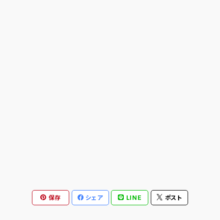
ANTIHERO
ASICS SKATEBOARDING
BAKER
BLIND
BONES
BRONSON
CALL ME 917
保存
シェア
LINE
ポスト