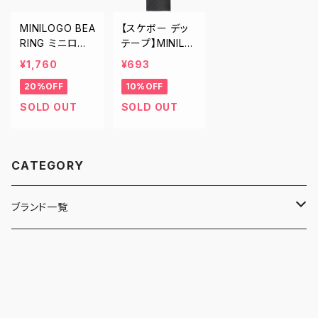
MINILOGO BEA
【スケボー デッ
RING ミニロゴ
テープ】MINILO
ベアリング スケ
GO デッキテー
¥1,760
¥693
ートボード パー
プ ミニロゴ 黒
20%OFF
10%OFF
ツ スケボー
グリップテープ
スケートボード
SOLD OUT
SOLD OUT
スケボー
CATEGORY
ブランド一覧
ADIDAS SKATEBOARDING
ALMOST