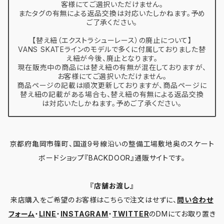
客様にてご選択いただけません。
またタグの有無による返品交換は対応いたしかねます。予め
ご了承ください。
【替え紐（エクストラシューレース）の廃止について】
VANS SKATEラインのモデルで多くに付属しておりました替
え紐が今後、廃止となります。
現在販売中の商品には替え紐の有無が混在しておりますが、
お客様にてご選択いただけません。
商品ページの記載は順次更新しておりますが、商品ページに
替え紐の記載がある場合も、替え紐の有無による返品交換
は対応いたしかねます。予めご了承ください。
京都府亀岡市篠町、国道9号線沿いの整備工場敷地奥のスケート
ボードショップ『BACKDOOR』通販サイトです。
『店舗お渡し』
来店購入をご希望のお客様はこちらで注文はせずに、
問い合わせ
フォーム
・
LINE
・
INSTAGRAM
・
TWITTER
のDMにてお取り置き