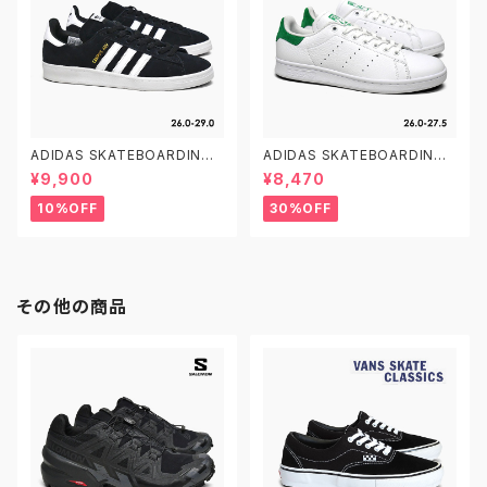
ADIDAS SKATEBOARDING
ADIDAS SKATEBOARDING
CAMPUS ADV B22716 26.0
STAN SMITH ADV GX9753
¥9,900
¥8,470
-29.0 アディダス スケートボー
26.0-27.5 アディダス スケート
ディング キャンパスADV
ボーディング スタンスミスADV
10%OFF
30%OFF
スケシュー
その他の商品