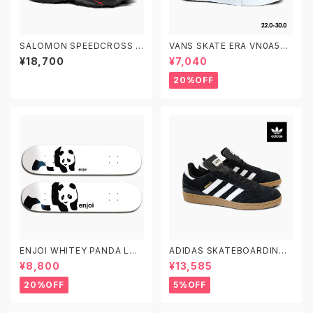
SALOMON SPEEDCROSS 6
VANS SKATE ERA VN0A5FC
M/L41737900 W/L4174280
9Y28 22.0-30.0 ヴァンズ ス
¥18,700
¥7,040
0 サロモン スピードクロス6 ト
ケートエラ
レイルランニングシューズ
20%OFF
ENJOI WHITEY PANDA LOG
ADIDAS SKATEBOARDING
O エンジョイ スケートボード デ
BUSENITZ G48060 22.0-2
¥8,800
¥13,585
ッキ スケボー7.5 7.75 8.0 8.2
9.0 アディダス スケートボーデ
5 8.5 子供用 キッズ
ィング ブセニッツ
20%OFF
5%OFF