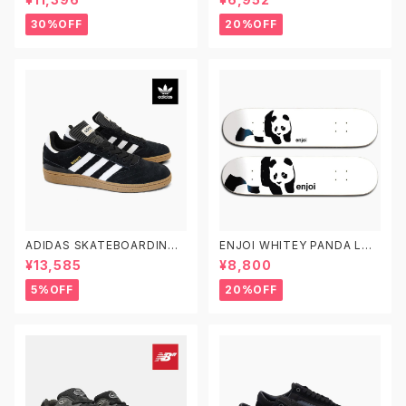
SP ディーシーシューズ ディアス
シーシューズ マニュアル スケー
ポラ スケートボード クロッカー
ト スージー・ヒース
30%OFF
20%OFF
2 スケシュー
ADIDAS SKATEBOARDING
ENJOI WHITEY PANDA LOG
BUSENITZ G48060 22.0-2
O エンジョイ スケートボード デ
¥13,585
¥8,800
9.0 アディダス スケートボーデ
ッキ スケボー7.5 7.75 8.0 8.2
ィング ブセニッツ
5 8.5 子供用 キッズ
5%OFF
20%OFF