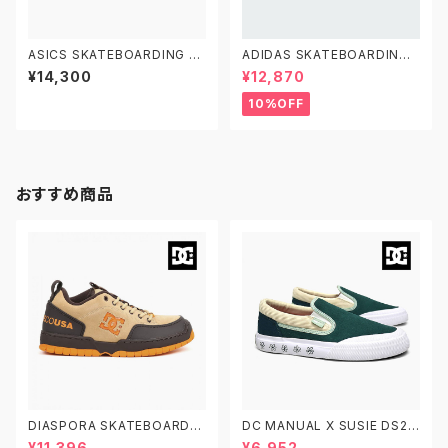
ASICS SKATEBOARDING JA
ADIDAS SKATEBOARDING
PAN PRO 1201A920.401 ア
SUPERSTAR ADV JH8138 2
¥14,300
¥12,870
シックス スケートボーディング
6.0-28.0 アディダス スケート
スケートボードシューズ ジャパ
ボーディング スーパースターAD
10%OFF
ン プロ
V 白黒
おすすめ商品
DIASPORA SKATEBOARDS
DC MANUAL X SUSIE DS22
X DC SHOES CLOCKER 2 D
6005 DKT 26.0-28.0 ディー
¥11,396
¥6,952