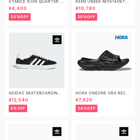
STANCE ICON QUARTER 3
KEEN UNEEK M/1014097
PACK A356A21IQP スタンス
W/1014099 キーン ユニーク
¥4,400
¥10,780
アイコン クオーター 3足セット
ソックス 靴下
20%OFF
30%OFF
ADIDAS SKATEBOARDING
HOKA ONEONE ORA RECO
GAZELLE ADV FX6563 23.0
VERY SLIDE 3 ホカオネオネ
¥12,540
¥7,920
-29.0 アディダス スケートボー
オラ リカバリー スライド 3 109
ディング ガゼルADV スエード
9675 BDGGR メンズ リカバリ
5%OFF
20%OFF
黒白
ーサンダル