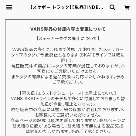
【スケボー トラック】【単品】INDEPE
NDENT TRUCKS STAGE11 PRO
TIAGO LEMOS MID 129 インディ
ペンデント トラック プロ ティアゴ・レ
モス スケートボード スケボー | スケ
VANS製品の付属内容の変更について
ボー通販 BACKDOOR
【ステッカータグの廃止について】
VANS製品の多くにこれまで付属しておりましたステッカー
タイプのタグが今後廃止となります（SKATEラインでは既に
廃止）。
現在販売中の商品にはタグの有無が混在しておりますが、お
客様にてご選択いただけません。
またタグの有無による返品交換は対応いたしかねます。予め
ご了承ください。
【替え紐（エクストラシューレース）の廃止について】
VANS SKATEラインのモデルで多くに付属しておりました替
え紐が今後、廃止となります。
現在販売中の商品には替え紐の有無が混在しておりますが、
お客様にてご選択いただけません。
商品ページの記載は順次更新しておりますが、商品ページに
替え紐の記載がある場合も、替え紐の有無による返品交換
は対応いたしかねます。予めご了承ください。