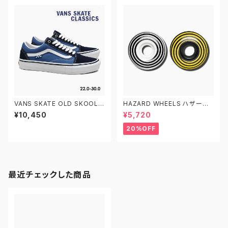
VANS SKATE OLD SKOOL V
HAZARD WHEELS ハザード
N0A5FCBNAV 22.0-30.0 ヴ
ウィール CITY PARK+ RADIA
¥10,450
¥5,720
ァンズ スケートオールドスクー
L SWIRL スケートボード 51M
ル
M/53MM/55MM/60MM 101
20%OFF
A
最近チェックした商品