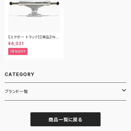
【スケボー トラック】【単品】IND
EPENDENT TRUCKS STAG
¥4,021
E11 PRO TIAGO LEMOS MI
D 129 インディペンデント トラッ
15%OFF
ク プロ ティアゴ・レモス スケー
トボード スケボー
CATEGORY
ブランド一覧
ADIDAS SKATEBOARDING
商品一覧に戻る
ALMOST