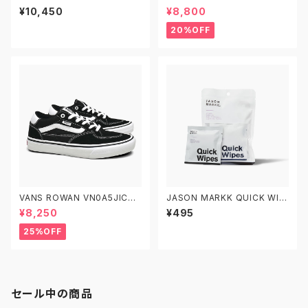
N0A5FCBY28 26.0-27.5 ヴ
ジョイ スケートボード デッキ ス
¥10,450
¥8,800
ァンズ スケートオールドスクー
ケボー 8.0 8.25 8.5
ル
20%OFF
VANS ROWAN VN0A5JIC6B
JASON MARKK QUICK WIP
T BLACK/TRUE WHITE 22.5
ES 3 PACK ジェイソンマーク
¥8,250
¥495
-29.0 ヴァンズ スケート ローワ
クイックワイプス 3パック スニ
ン スケシュー スケートシューズ
ーカークリーナー
25%OFF
セール中の商品