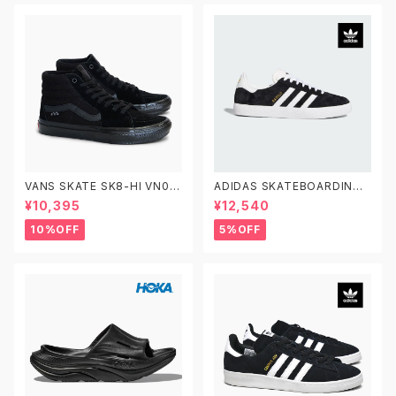
VANS SKATE SK8-HI VN0A
ADIDAS SKATEBOARDING
5FCCBKA 26.0-29.0 ヴァン
GAZELLE ADV FX6563 23.0
¥10,395
¥12,540
ズ スケートスケートハイ
-29.0 アディダス スケートボー
ディング ガゼルADV スエード
10%OFF
5%OFF
黒白