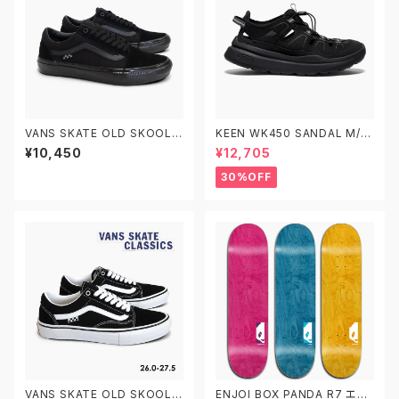
VANS SKATE OLD SKOOL V
KEEN WK450 SANDAL M/10
N0A5FCBBKA 26.0-29.0 ヴ
28924 W/1028921 キーン メ
¥10,450
¥12,705
ァンズ スケートオールドスクー
ンズ レディース ウォーキングシ
ル
ューズ サンダル
30%OFF
VANS SKATE OLD SKOOL V
ENJOI BOX PANDA R7 エン