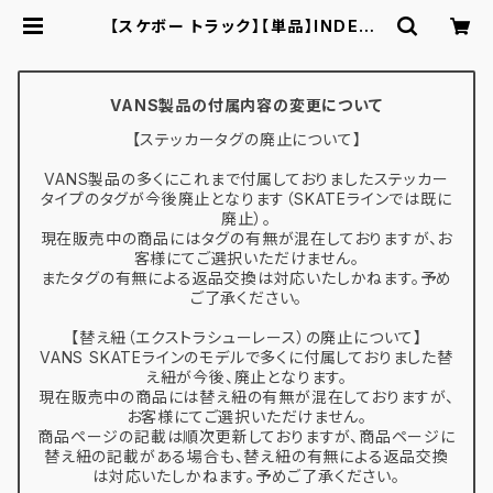
【スケボー トラック】【単品】INDEPE
NDENT TRUCKS STAGE11 SILV
ER MID 129 139 インディペンデン
ト トラック スケートボード スケボー
ミッド | スケボー通販 BACKDOOR
VANS製品の付属内容の変更について
【ステッカータグの廃止について】
VANS製品の多くにこれまで付属しておりましたステッカー
タイプのタグが今後廃止となります（SKATEラインでは既に
廃止）。
現在販売中の商品にはタグの有無が混在しておりますが、お
客様にてご選択いただけません。
またタグの有無による返品交換は対応いたしかねます。予め
ご了承ください。
【替え紐（エクストラシューレース）の廃止について】
VANS SKATEラインのモデルで多くに付属しておりました替
え紐が今後、廃止となります。
現在販売中の商品には替え紐の有無が混在しておりますが、
お客様にてご選択いただけません。
商品ページの記載は順次更新しておりますが、商品ページに
替え紐の記載がある場合も、替え紐の有無による返品交換
は対応いたしかねます。予めご了承ください。