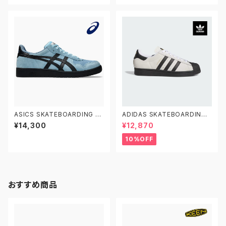
グ スケートボードシューズ ジャ
スケートボードシューズ ゲルス
パン プロ ミドルカット
プライト
ASICS SKATEBOARDING JA
ADIDAS SKATEBOARDING
PAN PRO 1201A920.401 ア
SUPERSTAR ADV JH8138 2
¥14,300
¥12,870
シックス スケートボーディング
6.0-28.0 アディダス スケート
スケートボードシューズ ジャパ
ボーディング スーパースターAD
10%OFF
ン プロ
V 白黒
おすすめ商品