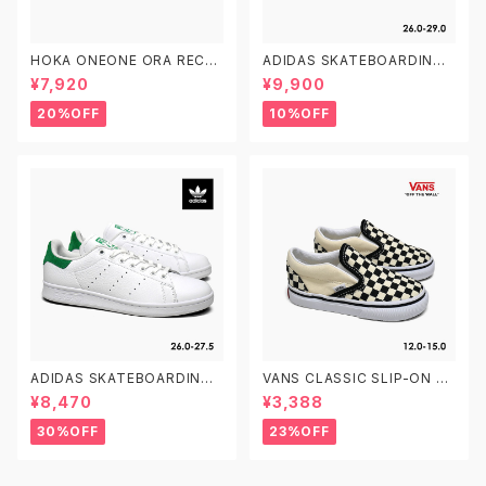
HOKA ONEONE ORA RECO
ADIDAS SKATEBOARDING
VERY SLIDE 3 ホカオネオネ
CAMPUS ADV B22716 26.0
¥7,920
¥9,900
オラ リカバリー スライド 3 109
-29.0 アディダス スケートボー
9675 BDGGR メンズ リカバリ
ディング キャンパスADV
20%OFF
10%OFF
ーサンダル
ADIDAS SKATEBOARDING
VANS CLASSIC SLIP-ON T
STAN SMITH ADV GX9753
VN000EX8BWW CHECKER
¥8,470
¥3,388
26.0-27.5 アディダス スケート
BOARD 12.0-15.0 ヴァンズ ク
ボーディング スタンスミスADV
ラシック スリッポン ベビーシュ
30%OFF
23%OFF
スケシュー
ーズ