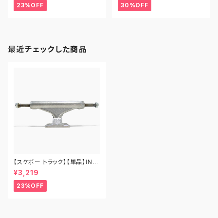
ァンズ クラシック スリッポン ベ
23%OFF
30%OFF
ルクロ ベビーシューズ
最近チェックした商品
【スケボー トラック】【単品】IND
EPENDENT TRUCKS STAG
¥3,219
E11 SILVER MID 129 139 イン
ディペンデント トラック スケート
23%OFF
ボード スケボー ミッド