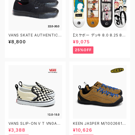
VANS SKATE AUTHENTIC V
【スケボー デッキ 8.0 8.25 8.5
N0A5FC8BKA 22.0-30.0 ヴ
8.75】FOUNDATION ファンデ
¥8,800
¥9,075
ァンズ スケートオーセンティック
ーション スケートボード デッキ
スケボー プロデッキ
25%OFF
VANS SLIP-ON V T VN0A3
KEEN JASPER M/1002661
4885GX CHECKERBOARD
W/1004337 キーン ジャスパ
¥3,388
¥10,626
BLACK/WHITE 12.0-15.0 ヴ
ー アウトドアスニーカー