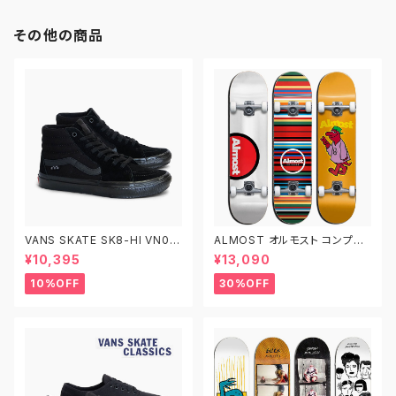
その他の商品
VANS SKATE SK8-HI VN0A
ALMOST オルモスト コンプリ
5FCCBKA 26.0-29.0 ヴァン
ート デッキ スケートボード スケ
¥10,395
¥13,090
ズ スケートスケートハイ
ボー 7.625インチ 7.75インチ
7.875インチ 子供用 キッズ
10%OFF
30%OFF