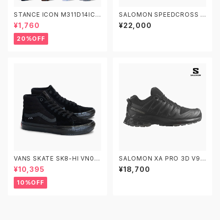
STANCE ICON M311D14ICO
SALOMON SPEEDCROSS 6
スタンス アイコン ソックス 靴下
GORE-TEX M/L41738600
¥1,760
¥22,000
W/L41743400 サロモン スピ
ードクロス6 ゴアテックス トレ
20%OFF
イルランニングシューズ
VANS SKATE SK8-HI VN0A
SALOMON XA PRO 3D V9
5FCCBKA 26.0-29.0 ヴァン
M/L47271800 W/L472727
¥10,395
¥18,700
ズ スケートスケートハイ
00 サロモン エックスエープロ
トレイルランニングシューズ
10%OFF