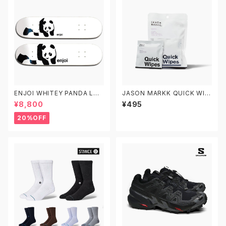
ENJOI WHITEY PANDA LOG
JASON MARKK QUICK WIP
O エンジョイ スケートボード デ
ES 3 PACK ジェイソンマーク
¥8,800
¥495
ッキ スケボー7.5 7.75 8.0 8.2
クイックワイプス 3パック スニ
5 8.5 子供用 キッズ
ーカークリーナー
20%OFF