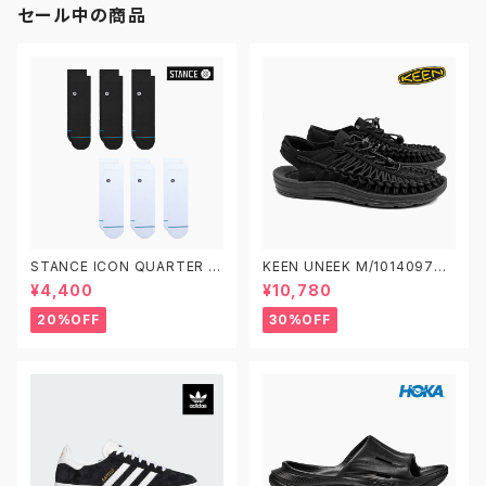
セール中の商品
STANCE ICON QUARTER 3
KEEN UNEEK M/1014097
PACK A356A21IQP スタンス
W/1014099 キーン ユニーク
¥4,400
¥10,780
アイコン クオーター 3足セット
ソックス 靴下
20%OFF
30%OFF