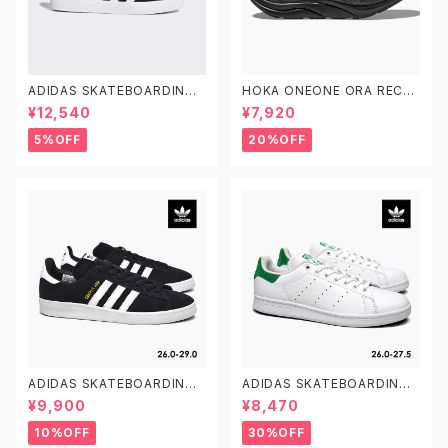
ADIDAS SKATEBOARDING
HOKA ONEONE ORA RECO
GAZELLE ADV FX6563 23.0
VERY SLIDE 3 ホカオネオネ
¥12,540
¥7,920
-29.0 アディダス スケートボー
オラ リカバリー スライド 3 109
ディング ガゼルADV スエード
9675 BDGGR メンズ リカバリ
5%OFF
20%OFF
黒白
ーサンダル
ADIDAS SKATEBOARDING
ADIDAS SKATEBOARDING
CAMPUS ADV B22716 26.0
STAN SMITH ADV GX9753
¥9,900
¥8,470
-29.0 アディダス スケートボー
26.0-27.5 アディダス スケート
ディング キャンパスADV
ボーディング スタンスミスADV
10%OFF
30%OFF
スケシュー