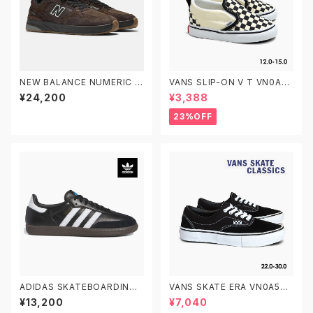
NEW BALANCE NUMERIC ニ
VANS SLIP-ON V T VN0A3
ューバランス ヌメリック アンドリ
4885GX CHECKERBOARD
¥24,200
¥3,388
ュー・レイノルズ 933 NM933
BLACK/WHITE 12.0-15.0 ヴ
BAR
ァンズ クラシック スリッポン ベ
23%OFF
ルクロ ベビーシューズ
ADIDAS SKATEBOARDING
VANS SKATE ERA VN0A5FC
SAMBA ADV IE3100 22.5-2
9Y28 22.0-30.0 ヴァンズ ス
¥13,200
¥7,040
9.0 アディダス スケートボーデ
ケートエラ