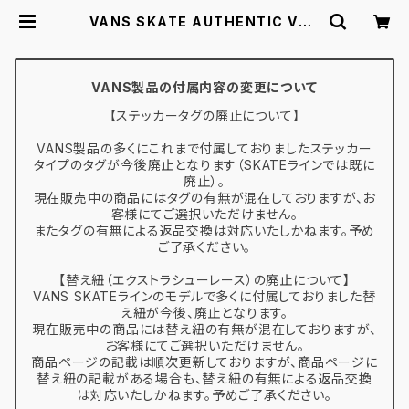
VANS SKATE AUTHENTIC VN0
A5FC8BKA 22.0-30.0 ヴァンズ
スケートオーセンティック | スケボー
通販 BACKDOOR
VANS製品の付属内容の変更について
【ステッカータグの廃止について】
VANS製品の多くにこれまで付属しておりましたステッカー
タイプのタグが今後廃止となります（SKATEラインでは既に
廃止）。
現在販売中の商品にはタグの有無が混在しておりますが、お
客様にてご選択いただけません。
またタグの有無による返品交換は対応いたしかねます。予め
ご了承ください。
【替え紐（エクストラシューレース）の廃止について】
VANS SKATEラインのモデルで多くに付属しておりました替
え紐が今後、廃止となります。
現在販売中の商品には替え紐の有無が混在しておりますが、
お客様にてご選択いただけません。
商品ページの記載は順次更新しておりますが、商品ページに
替え紐の記載がある場合も、替え紐の有無による返品交換
は対応いたしかねます。予めご了承ください。