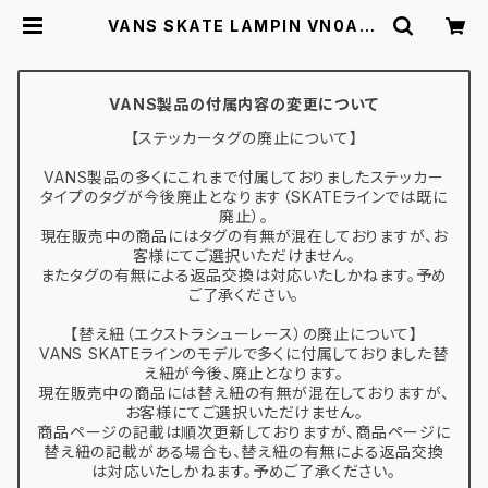
VANS SKATE LAMPIN VN0A5F
CHY28 26.0-29.0 ヴァンズ スケ
ートランピン | スケボー通販 BACK
DOOR
VANS製品の付属内容の変更について
【ステッカータグの廃止について】
VANS製品の多くにこれまで付属しておりましたステッカー
タイプのタグが今後廃止となります（SKATEラインでは既に
廃止）。
現在販売中の商品にはタグの有無が混在しておりますが、お
客様にてご選択いただけません。
またタグの有無による返品交換は対応いたしかねます。予め
ご了承ください。
【替え紐（エクストラシューレース）の廃止について】
VANS SKATEラインのモデルで多くに付属しておりました替
え紐が今後、廃止となります。
現在販売中の商品には替え紐の有無が混在しておりますが、
お客様にてご選択いただけません。
商品ページの記載は順次更新しておりますが、商品ページに
替え紐の記載がある場合も、替え紐の有無による返品交換
は対応いたしかねます。予めご了承ください。