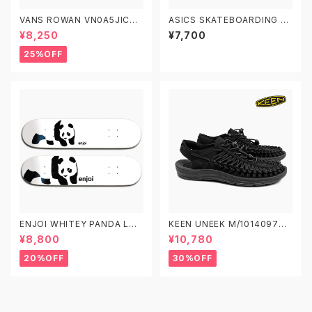
VANS ROWAN VN0A5JIC6B
ASICS SKATEBOARDING JA
T BLACK/TRUE WHITE 22.5
PAN PRO PS 1204A149.001
¥8,250
¥7,700
-29.0 ヴァンズ スケート ローワ
アシックス スケートボーディング
ン スケシュー スケートシューズ
スケートボードシューズ ジャパ
25%OFF
ン プロ キッズ
ENJOI WHITEY PANDA LOG
KEEN UNEEK M/1014097
O エンジョイ スケートボード デ
W/1014099 キーン ユニーク
¥8,800
¥10,780
ッキ スケボー7.5 7.75 8.0 8.2
5 8.5 子供用 キッズ
20%OFF
30%OFF