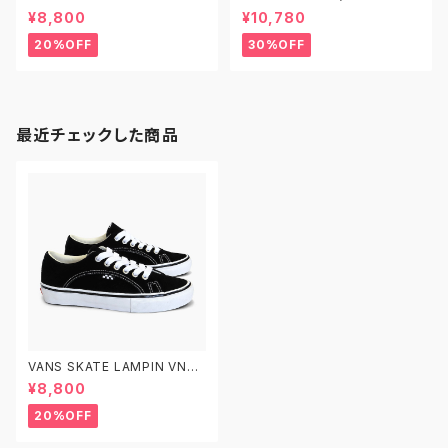
O エンジョイ スケートボード デ
W/1014099 キーン ユニーク
¥8,800
¥10,780
ッキ スケボー7.5 7.75 8.0 8.2
5 8.5 子供用 キッズ
20%OFF
30%OFF
最近チェックした商品
VANS SKATE LAMPIN VN0A
5FCHY28 26.0-29.0 ヴァン
¥8,800
ズ スケートランピン
20%OFF