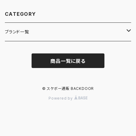
CATEGORY
ブランド一覧
ADIDAS SKATEBOARDING
商品一覧に戻る
ALMOST
ANTIHERO
© スケボー通販 BACKDOOR
Powered by
ASICS SKATEBOARDING
BAKER