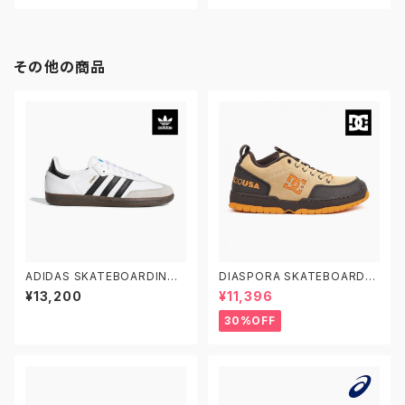
その他の商品
ADIDAS SKATEBOARDING
DIASPORA SKATEBOARDS
SAMBA ADV GZ8477 22.5-
X DC SHOES CLOCKER 2 D
¥13,200
¥11,396
29.0 アディダス スケートボーデ
SP ディーシーシューズ ディアス
ィング サンバADV レザー 白黒
ポラ スケートボード クロッカー
30%OFF
2 スケシュー