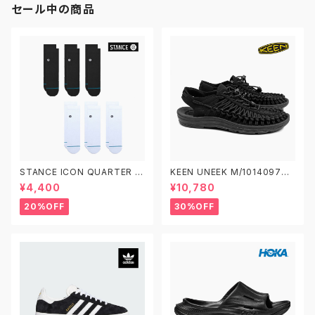
セール中の商品
STANCE ICON QUARTER 3
KEEN UNEEK M/1014097
PACK A356A21IQP スタンス
W/1014099 キーン ユニーク
¥4,400
¥10,780
アイコン クオーター 3足セット
ソックス 靴下
20%OFF
30%OFF