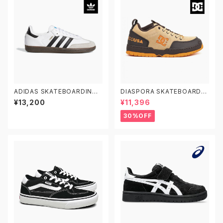
ADIDAS SKATEBOARDING
DIASPORA SKATEBOARDS
SAMBA ADV GZ8477 22.5-
X DC SHOES CLOCKER 2 D
¥13,200
¥11,396
29.0 アディダス スケートボーデ
SP ディーシーシューズ ディアス
ィング サンバADV レザー 白黒
ポラ スケートボード クロッカー
30%OFF
2 スケシュー