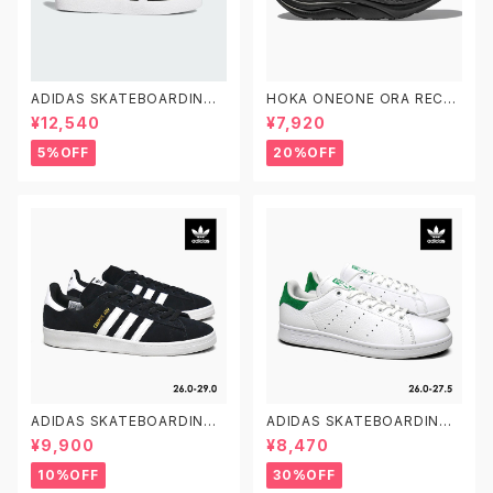
ADIDAS SKATEBOARDING
HOKA ONEONE ORA RECO
GAZELLE ADV FX6563 23.0
VERY SLIDE 3 ホカオネオネ
¥12,540
¥7,920
-29.0 アディダス スケートボー
オラ リカバリー スライド 3 109
ディング ガゼルADV スエード
9675 BDGGR メンズ リカバリ
5%OFF
20%OFF
黒白
ーサンダル
ADIDAS SKATEBOARDING
ADIDAS SKATEBOARDING
CAMPUS ADV B22716 26.0
STAN SMITH ADV GX9753
¥9,900
¥8,470
-29.0 アディダス スケートボー
26.0-27.5 アディダス スケート
ディング キャンパスADV
ボーディング スタンスミスADV
10%OFF
30%OFF
スケシュー