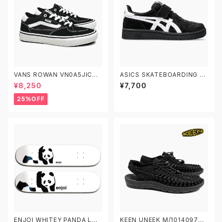
VANS ROWAN VN0A5JIC6B
ASICS SKATEBOARDING JA
T BLACK/TRUE WHITE 22.5
PAN PRO PS 1204A149.001
¥8,250
¥7,700
-29.0 ヴァンズ スケート ローワ
アシックス スケートボーディング
ン スケシュー スケートシューズ
スケートボードシューズ ジャパ
25%OFF
ン プロ キッズ
ENJOI WHITEY PANDA LOG
KEEN UNEEK M/1014097