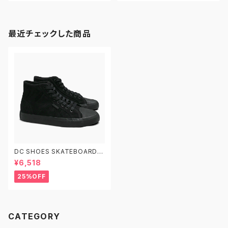
最近チェックした商品
DC SHOES SKATEBOARDIN
G MANUAL HI RT S DS2160
¥6,518
02 KBK 26.0-28.0 ディーシ
ーシューズ マニュアル ハイ ラバ
25%OFF
ートゥ スケートシューズ
CATEGORY