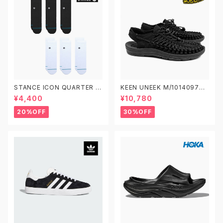
STANCE ICON QUARTER 3
KEEN UNEEK M/1014097
PACK A356A21IQP スタンス
W/1014099 キーン ユニーク
¥4,400
¥10,780
アイコン クオーター 3足セット
ソックス 靴下
20%OFF
30%OFF