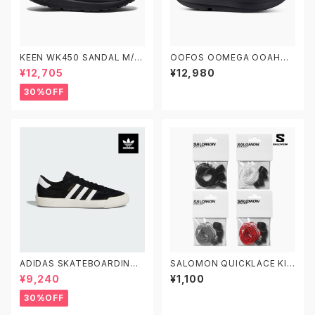
KEEN WK450 SANDAL M/10
OOFOS OOMEGA OOAHH
28924 W/1028921 キーン メ
BLACK ウーフォス リカバリー
¥12,705
¥12,980
ンズ レディース ウォーキングシ
サンダル ウーメガ ウーアー ブラ
ューズ サンダル
ック 黒 厚底
30%OFF
ADIDAS SKATEBOARDING
SALOMON QUICKLACE KIT
NORA GV6777 26.0-29.0
サロモン クイックレース 交換パ
¥9,240
¥1,100
アディダス スケートボーディング
ーツ
ノラ 黒白
30%OFF