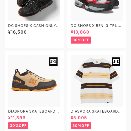
DC SHOES X CASH ONLY L
DC SHOES X BEN-G TRUT
YNX CASH ONLY DM23410
H BENG DM234104-XKWR
¥16,500
¥13,860
6-BDM ディーシーシューズ リ
ディーシーシューズ ベンジー ト
ンクス キャッシュオンリー
ゥルース スケシュー
30%OFF
DIASPORA SKATEBOARDS
DIASPORA SKATEBOARDS
X DC SHOES CLOCKER 2 D
X DC SHOES DSP BORDER
¥11,396
¥5,005
SP ディーシーシューズ ディアス
SS ディーシーシューズ ディアス
ポラ スケートボード クロッカー
ポラ スケートボード ボーダー
30%OFF
30%OFF
2 スケシュー
半袖Tシャツ マルチカラー