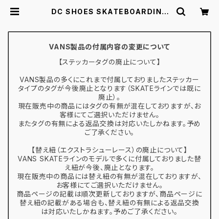
DC SHOES SKATEBOARDING
MANUAL HI RT S DS216002 K
BK 26.0-28.0 ディーシーシューズ
マニュアル ハイ ラバートゥ スケート
シューズ | スケボー通販 BACKDOO
VANS製品の付属内容の変更について
R
【ステッカータグの廃止について】
VANS製品の多くにこれまで付属しておりましたステッカー
タイプのタグが今後廃止となります（SKATEラインでは既に
廃止）。
現在販売中の商品にはタグの有無が混在しておりますが、お
客様にてご選択いただけません。
またタグの有無による返品交換は対応いたしかねます。予め
ご了承ください。
【替え紐（エクストラシューレース）の廃止について】
VANS SKATEラインのモデルで多くに付属しておりました替
え紐が今後、廃止となります。
現在販売中の商品には替え紐の有無が混在しておりますが、
お客様にてご選択いただけません。
商品ページの記載は順次更新しておりますが、商品ページに
替え紐の記載がある場合も、替え紐の有無による返品交換
は対応いたしかねます。予めご了承ください。