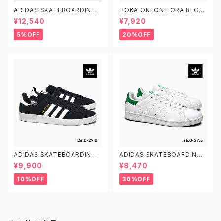
ADIDAS SKATEBOARDING
HOKA ONEONE ORA RECO
GAZELLE ADV FX6563 23.0
VERY SLIDE 3 ホカオネオネ
¥12,540
¥7,920
-29.0 アディダス スケートボー
オラ リカバリー スライド 3 109
ディング ガゼルADV スエード
9675 BDGGR メンズ リカバリ
5%OFF
20%OFF
黒白
ーサンダル
ADIDAS SKATEBOARDING
ADIDAS SKATEBOARDING
CAMPUS ADV B22716 26.0
STAN SMITH ADV GX9753
¥9,900
¥8,470
-29.0 アディダス スケートボー
26.0-27.5 アディダス スケート
ディング キャンパスADV
ボーディング スタンスミスADV
10%OFF
30%OFF
スケシュー