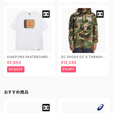
DIASPORA SKATEBOARDS
DC SHOES DC X THRASHE
X DC SHOES DSP STAR SS
R PH ディーシーシューズ スラッ
¥3,850
¥13,585
ディーシーシューズ ディアスポ
シャー プルオーバーフーディ ス
ラ スケートボード スターロゴ 半
ウェットパーカー DPO233002
30%OFF
5%OFF
袖Tシャツ 白
XCGK
おすすめ商品