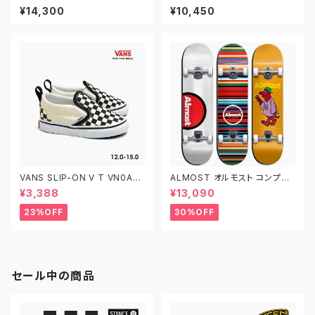
PAN PRO 1201A920.001 ア
N0A5FCBY28 26.0-27.5 ヴ
¥14,300
¥10,450
シックス スケートボーディング
ァンズ スケートオールドスクー
スケートボードシューズ ジャパ
ル
ン プロ
VANS SLIP-ON V T VN0A3
ALMOST オルモスト コンプリ
4885GX CHECKERBOARD
ート デッキ スケートボード スケ
¥3,388
¥13,090
BLACK/WHITE 12.0-15.0 ヴ
ボー 7.625インチ 7.75インチ
ァンズ クラシック スリッポン ベ
7.875インチ 子供用 キッズ
23%OFF
30%OFF
ルクロ ベビーシューズ
セール中の商品