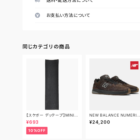
送料・配送方法について
お支払い方法について
同じカテゴリの商品
【スケボー デッテープ】MINIL
NEW BALANCE NUMERIC
OGO デッキテープ ミニロゴ
ニューバランス ヌメリック ア
¥693
¥24,200
黒 グリップテープ スケートボ
ンドリュー・レイノルズ 933 
ード スケボー
M933BAR
10%OFF