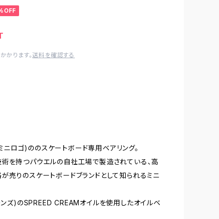
%OFF
T
かかります。
送料を確認する
O(ミニロゴ)ののスケートボード専用ベアリング。
技術を持つパウエルの自社工場で製造されている、高
が売りのスケートボードブランドとして知られるミニ
ーンズ)のSPREED CREAMオイルを使用したオイルベ
。