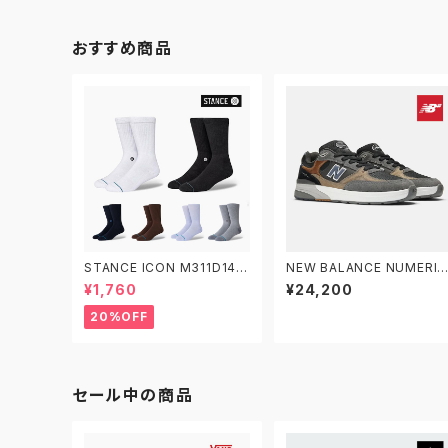
おすすめ商品
STANCE ICON M311D14IC
NEW BALANCE NUMERIC
O スタンス アイコン ソックス
ニューバランス ヌメリック ア
¥1,760
¥24,200
靴下
ンドリュー・レイノルズ 933 
M933MLT
20%OFF
セール中の商品