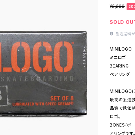
¥2,200
20
SOLD OU
別途送料が
MINILOGO
ミニロゴ
BEARING
ベアリング
MINILOG
最高の製造
品質で低価格
ロゴ。
BONES(ボ
アリングです