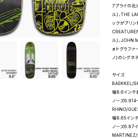
7プライの北米
ル)、THE L
ックがプリン
CREATUR
ル)、JOHN
ォトグラファー、
ノ)のシグネ
サイズ
BAEKKEL/S
幅8.6インチ
ノーズ6.91
RHINO/GU
幅8.65イン
ノーズ6.87
MARTINEZ