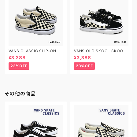
VANS CLASSIC SLIP-ON T
VANS OLD SKOOL SKOOL
VN000EX8BWW CHECKER
V TD VN0A38JNP0S PRIM
¥3,388
¥3,388
BOARD 12.0-15.0 ヴァンズ ク
ARY CHECK BLACK/WHITE
ラシック スリッポン ベビーシュ
12.0-15.0 ヴァンズ オールドス
23%OFF
23%OFF
ーズ
クール ベルクロ ベビーシューズ
その他の商品