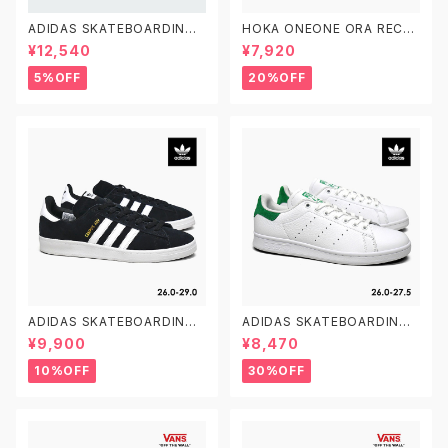
ADIDAS SKATEBOARDING
HOKA ONEONE ORA RECO
GAZELLE ADV FX6563 23.0
VERY SLIDE 3 ホカオネオネ
¥12,540
¥7,920
-29.0 アディダス スケートボー
オラ リカバリー スライド 3 109
ディング ガゼルADV スエード
9675 BDGGR メンズ リカバリ
5%OFF
20%OFF
黒白
ーサンダル
ADIDAS SKATEBOARDING
ADIDAS SKATEBOARDING
CAMPUS ADV B22716 26.0
STAN SMITH ADV GX9753
¥9,900
¥8,470
-29.0 アディダス スケートボー
26.0-27.5 アディダス スケート
ディング キャンパスADV
ボーディング スタンスミスADV
10%OFF
30%OFF
スケシュー