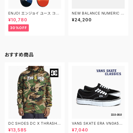
ENJOI エンジョイ ユース コン
NEW BALANCE NUMERIC ニ
プリート デッキ スケートボード
ューバランス ヌメリック アンドリ
¥10,780
¥24,200
スケボー 7.0インチ 7.375イン
ュー・レイノルズ 933 NM933
チ 子供用 キッズ
BAR
30%OFF
おすすめ商品
DC SHOES DC X THRASHE
VANS SKATE ERA VN0A5FC
R PH ディーシーシューズ スラッ
9Y28 22.0-30.0 ヴァンズ ス
¥13,585
¥7,040
シャー プルオーバーフーディ ス
ケートエラ