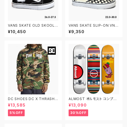
VANS SKATE OLD SKOOL V
VANS SKATE SLIP-ON VN0
N0A5FCBY28 26.0-27.5 ヴ
A5FCAAUH 22.0-30.0 ヴァ
¥10,450
¥9,350
ァンズ スケートオールドスクー
ンズ スケートスリッポン
ル
DC SHOES DC X THRASHE
ALMOST オルモスト コンプリ
R PH ディーシーシューズ スラッ
ート デッキ スケートボード スケ
¥13,585
¥13,090
シャー プルオーバーフーディ ス
ボー 7.625インチ 7.75インチ
ウェットパーカー DPO233002
7.875インチ 子供用 キッズ
5%OFF
30%OFF
XCGK