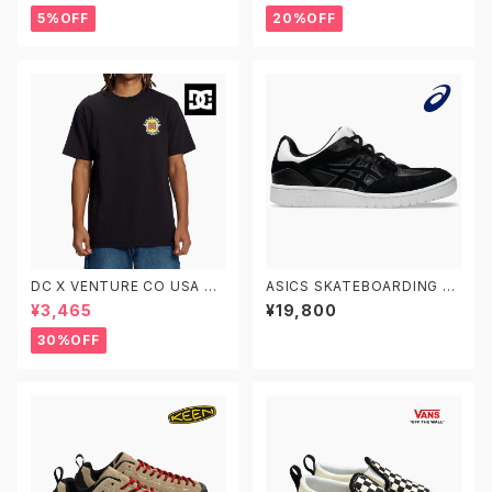
ウェットパーカー DPO233002
5%OFF
20%OFF
XCGK
DC X VENTURE CO USA HS
ASICS SKATEBOARDING G
S DST224096 KVJ0 ディー
EL-SPLYTE 1201A980.002
¥3,465
¥19,800
シーシューズ ベンチャー メンズ
アシックス スケートボーディング
半袖 Tシャツ
スケートボードシューズ ゲルス
30%OFF
プライト