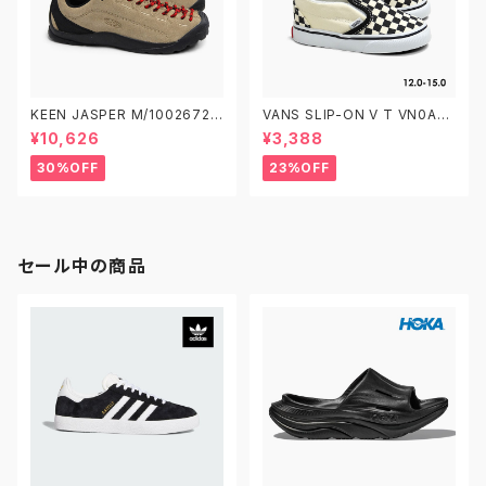
KEEN JASPER M/1002672
VANS SLIP-ON V T VN0A3
W/1004347 キーン ジャスパ
4885GX CHECKERBOARD
¥10,626
¥3,388
ー アウトドアスニーカー
BLACK/WHITE 12.0-15.0 ヴ
ァンズ クラシック スリッポン ベ
30%OFF
23%OFF
ルクロ ベビーシューズ
セール中の商品