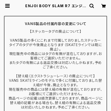
ENJOI BODY SLAM R7 エンジョ
イ スケートボード デッキ スケボー 8.
0 8.25 | スケボー通販 BACKDOO
R
VANS製品の付属内容の変更について
【ステッカータグの廃止について】
VANS製品の多くにこれまで付属しておりましたステッカー
タイプのタグが今後廃止となります（SKATEラインでは既に
廃止）。
現在販売中の商品にはタグの有無が混在しておりますが、お
客様にてご選択いただけません。
またタグの有無による返品交換は対応いたしかねます。予め
ご了承ください。
【替え紐（エクストラシューレース）の廃止について】
VANS SKATEラインのモデルで多くに付属しておりました替
え紐が今後、廃止となります。
現在販売中の商品には替え紐の有無が混在しておりますが、
お客様にてご選択いただけません。
商品ページの記載は順次更新しておりますが、商品ページに
替え紐の記載がある場合も、替え紐の有無による返品交換
は対応いたしかねます。予めご了承ください。