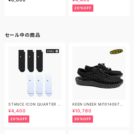
ァンズ スケートオーセンティック
アイコン クオーター 3足セット
ソックス 靴下
20%OFF
セール中の商品
STANCE ICON QUARTER 3
KEEN UNEEK M/1014097
PACK A356A21IQP スタンス
W/1014099 キーン ユニーク
¥4,400
¥10,780
アイコン クオーター 3足セット
ソックス 靴下
20%OFF
30%OFF