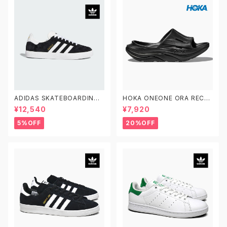
ADIDAS SKATEBOARDING
HOKA ONEONE ORA RECO
GAZELLE ADV FX6563 23.0
VERY SLIDE 3 ホカオネオネ
¥12,540
¥7,920
-29.0 アディダス スケートボー
オラ リカバリー スライド 3 109
ディング ガゼルADV スエード
9675 BDGGR メンズ リカバリ
5%OFF
20%OFF
黒白
ーサンダル