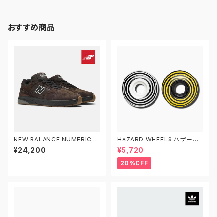
プライト
ン プロ
おすすめ商品
NEW BALANCE NUMERIC ニ
HAZARD WHEELS ハザード
ューバランス ヌメリック アンドリ
ウィール CITY PARK+ RADIA
¥24,200
¥5,720
ュー・レイノルズ 933 NM933
L SWIRL スケートボード 51M
BAR
M/53MM/55MM/60MM 101
20%OFF
A