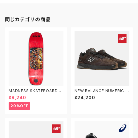
同じカテゴリの商品
MADNESS SKATEBOARDS
NEW BALANCE NUMERIC ニ
ALPHONZO REVOLT R7 8.
ューバランス ヌメリック アンドリ
¥9,240
¥24,200
375 マッドネス スケートボード
ュー・レイノルズ 933 NM933
デッキ スケボー 8.38
BAR
20%OFF