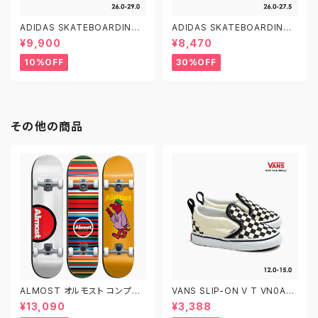
ADIDAS SKATEBOARDING
ADIDAS SKATEBOARDING
CAMPUS ADV B22716 26.0
STAN SMITH ADV GX9753
¥9,900
¥8,470
-29.0 アディダス スケートボー
26.0-27.5 アディダス スケート
ディング キャンパスADV
ボーディング スタンスミスADV
10%OFF
30%OFF
スケシュー
その他の商品
ALMOST オルモスト コンプリ
VANS SLIP-ON V T VN0A3
ート デッキ スケートボード スケ
4885GX CHECKERBOARD
¥13,090
¥3,388
ボー 7.625インチ 7.75インチ
BLACK/WHITE 12.0-15.0 ヴ