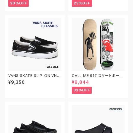
7.875インチ 子供用 キッズ
ァンズ クラシック スリッポン ベ
30%OFF
23%OFF
ルクロ ベビーシューズ
VANS SKATE SLIP-ON VN0
CALL ME 917 スケートボード
A5FCAY28 22.0-30.0 ヴァン
スケボー デッキ 8.0インチ
¥9,350
¥8,844
ズ スケートスリッポン
33%OFF