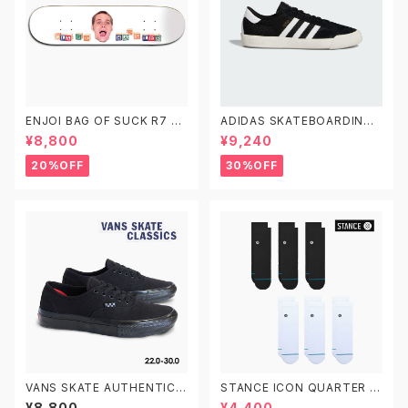
ENJOI BAG OF SUCK R7 DE
ADIDAS SKATEBOARDING
CK エンジョイ スケートボード
NORA GV6777 26.0-29.0
¥8,800
¥9,240
デッキ スケボー 8.25
アディダス スケートボーディング
ノラ 黒白
20%OFF
30%OFF
VANS SKATE AUTHENTIC V
STANCE ICON QUARTER 3
N0A5FC8BKA 22.0-30.0 ヴ
PACK A356A21IQP スタンス
¥8,800
¥4,400