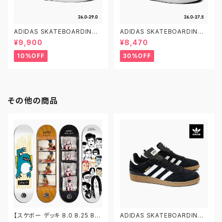
ADIDAS SKATEBOARDING
ADIDAS SKATEBOARDING
CAMPUS ADV B22716 26.0
STAN SMITH ADV GX9753
¥9,900
¥8,470
-29.0 アディダス スケートボー
26.0-27.5 アディダス スケート
ディング キャンパスADV
ボーディング スタンスミスADV
10%OFF
30%OFF
スケシュー
その他の商品
【スケボー デッキ 8.0 8.25 8.5
ADIDAS SKATEBOARDING