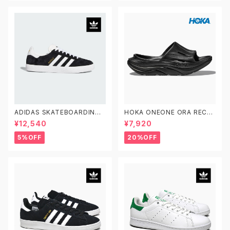
ADIDAS SKATEBOARDING
HOKA ONEONE ORA RECO
GAZELLE ADV FX6563 23.0
VERY SLIDE 3 ホカオネオネ
¥12,540
¥7,920
-29.0 アディダス スケートボー
オラ リカバリー スライド 3 109
ディング ガゼルADV スエード
9675 BDGGR メンズ リカバリ
5%OFF
20%OFF
黒白
ーサンダル