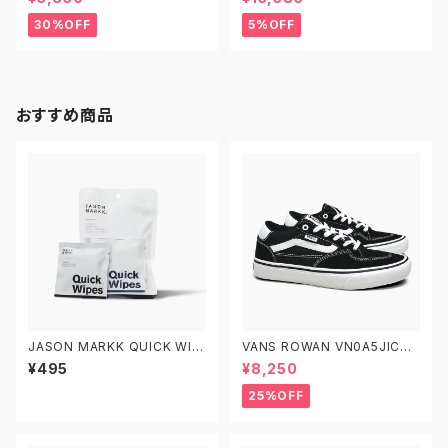
ディーシーシューズ ディアスポ
シャー プルオーバーフーディ ス
ラ スケートボード スターロゴ 半
ウェットパーカー DPO233002
30%OFF
5%OFF
袖Tシャツ 白
XCGK
おすすめ商品
JASON MARKK QUICK WIP
VANS ROWAN VN0A5JIC6B
ES 3 PACK ジェイソンマーク
T BLACK/TRUE WHITE 22.5
¥495
¥8,250
クイックワイプス 3パック スニ
-29.0 ヴァンズ スケート ローワ
ーカークリーナー
ン スケシュー スケートシューズ
25%OFF