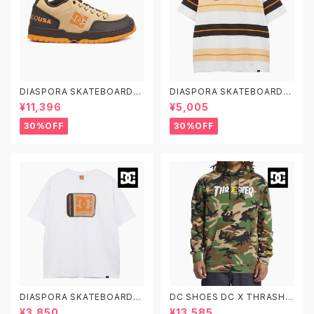
DIASPORA SKATEBOARDS
DIASPORA SKATEBOARDS
X DC SHOES CLOCKER 2 D
X DC SHOES DSP BORDER
¥11,396
¥5,005
SP ディーシーシューズ ディアス
SS ディーシーシューズ ディアス
ポラ スケートボード クロッカー
ポラ スケートボード ボーダー
30%OFF
30%OFF
2 スケシュー
半袖Tシャツ マルチカラー
DIASPORA SKATEBOARDS
DC SHOES DC X THRASHE
X DC SHOES DSP STAR SS
R PH ディーシーシューズ スラッ
¥3,850
¥13,585