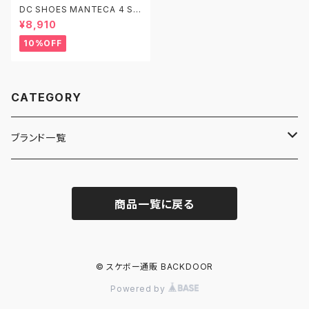
DC SHOES MANTECA 4 S A
LEXIS ADYS100686 WRD 2
¥8,910
6.0-29.0 ディーシーシューズ
マンテカ アレクシス・ラミレス ス
10%OFF
ケートシューズ
CATEGORY
ブランド一覧
ADIDAS SKATEBOARDING
商品一覧に戻る
ALMOST
ANTIHERO
© スケボー通販 BACKDOOR
Powered by
ASICS SKATEBOARDING