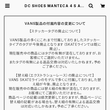
DC SHOES MANTECA 4 S ALE
XIS ADYS100686 WRD 26.0-2
9.0 ディーシーシューズ マンテカ ア
レクシス・ラミレス スケートシューズ
| スケボー通販 BACKDOOR
VANS製品の付属内容の変更について
【ステッカータグの廃止について】
VANS製品の多くにこれまで付属しておりましたステッカー
タイプのタグが今後廃止となります（SKATEラインでは既に
廃止）。
現在販売中の商品にはタグの有無が混在しておりますが、お
客様にてご選択いただけません。
またタグの有無による返品交換は対応いたしかねます。予め
ご了承ください。
【替え紐（エクストラシューレース）の廃止について】
VANS SKATEラインのモデルで多くに付属しておりました替
え紐が今後、廃止となります。
現在販売中の商品には替え紐の有無が混在しておりますが、
お客様にてご選択いただけません。
商品ページの記載は順次更新しておりますが、商品ページに
替え紐の記載がある場合も、替え紐の有無による返品交換
は対応いたしかねます。予めご了承ください。