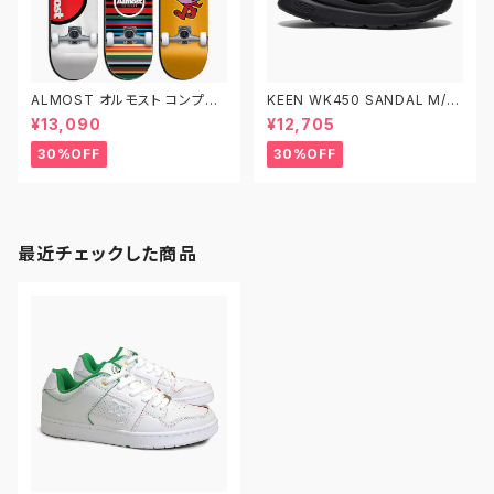
ALMOST オルモスト コンプリ
KEEN WK450 SANDAL M/10
ート デッキ スケートボード スケ
28924 W/1028921 キーン メ
¥13,090
¥12,705
ボー 7.625インチ 7.75インチ
ンズ レディース ウォーキングシ
7.875インチ 子供用 キッズ
ューズ サンダル
30%OFF
30%OFF
最近チェックした商品