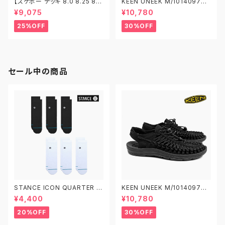
【スケボー デッキ 8.0 8.25 8.5
KEEN UNEEK M/1014097
8.75】FOUNDATION ファンデ
W/1014099 キーン ユニーク
¥9,075
¥10,780
ーション スケートボード デッキ
スケボー プロデッキ
25%OFF
30%OFF
セール中の商品
STANCE ICON QUARTER 3
KEEN UNEEK M/1014097
PACK A356A21IQP スタンス
W/1014099 キーン ユニーク
¥4,400
¥10,780
アイコン クオーター 3足セット
ソックス 靴下
20%OFF
30%OFF