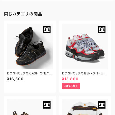
同じカテゴリの商品
DC SHOES X CASH ONLY L
DC SHOES X BEN-G TRUT
YNX CASH ONLY DM23410
H BENG DM234104-XKWR
¥16,500
¥13,860
6-BDM ディーシーシューズ リ
ディーシーシューズ ベンジー ト
ンクス キャッシュオンリー
ゥルース スケシュー
30%OFF