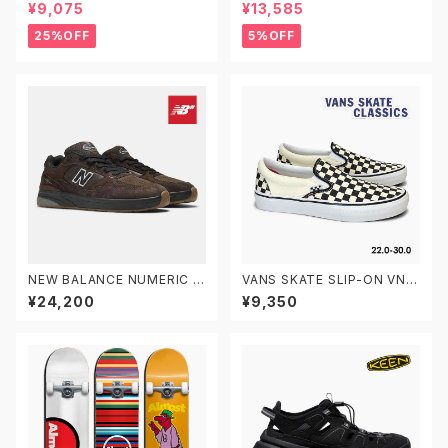
8.75】FOUNDATION ファンデ
BUSENITZ G48060 22.0-2
¥9,075
¥13,585
ーション スケートボード デッキ
9.0 アディダス スケートボーデ
スケボー プロデッキ
ィング ブセニッツ
25%OFF
5%OFF
NEW BALANCE NUMERIC ニ
VANS SKATE SLIP-ON VN0
ューバランス ヌメリック アンドリ
A5FCAAUH 22.0-30.0 ヴァ
¥24,200
¥9,350
ュー・レイノルズ 933 NM933
ンズ スケートスリッポン
BAR