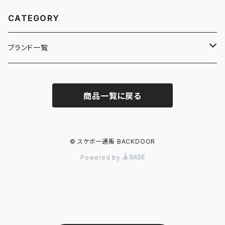
CATEGORY
ブランド一覧
ADIDAS SKATEBOARDING
商品一覧に戻る
ALMOST
ANTIHERO
© スケボー通販 BACKDOOR
Powered by
ASICS SKATEBOARDING
BAKER