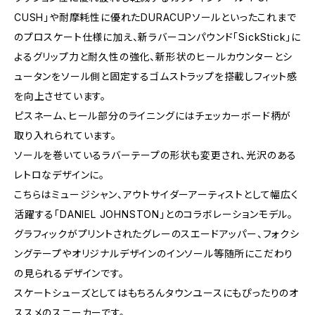
CUSH」や耐摩耗性に優れたDURACUPソールといったこれまで
のプロスケート仕様に加え、新ラバーコンパウンド「SickStick」に
よるグリップ力と耐久性の強化、新形状のヒールカウンターとシ
ュータンをソール側と固定するゴムストラップを搭載しフィット感
を向上させています。
ピスネーム、ヒール部分のライニングにはチェッカーボード柄が
取り入れられています。
ソールを巻いているラバーテープの形状も変更され、光沢のある
レトロなデザインに。
こちらはミュージシャン、アウトサイダーアーティストとして幅広く
活躍する「DANIEL JOHNSTON」とのコラボレーションモデル。
グラフィックがプリントされたグレーのスエードアッパー、フォクシ
ングテープやオリジナルデザインのインソール等随所にこだわり
の見られるデザインです。
スケートシューズとしてはもちろんタウンユースにもぴったりのオ
ススメのスニーカーです。