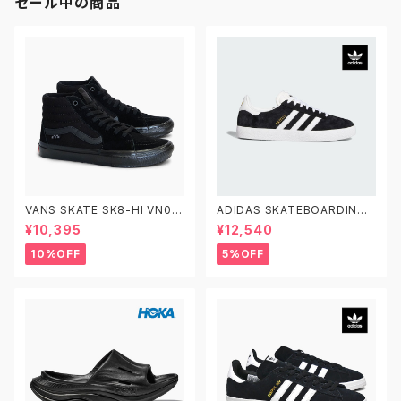
セール中の商品
VANS SKATE SK8-HI VN0A
ADIDAS SKATEBOARDING
5FCCBKA 26.0-29.0 ヴァン
GAZELLE ADV FX6563 23.0
¥10,395
¥12,540
ズ スケートスケートハイ
-29.0 アディダス スケートボー
ディング ガゼルADV スエード
10%OFF
5%OFF
黒白