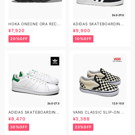
HOKA ONEONE ORA RECO
ADIDAS SKATEBOARDING
VERY SLIDE 3 ホカオネオネ
CAMPUS ADV B22716 26.0
¥7,920
¥9,900
オラ リカバリー スライド 3 109
-29.0 アディダス スケートボー
9675 BDGGR メンズ リカバリ
ディング キャンパスADV
20%OFF
10%OFF
ーサンダル
ADIDAS SKATEBOARDING
VANS CLASSIC SLIP-ON T
STAN SMITH ADV GX9753
VN000EX8BWW CHECKER
¥8,470
¥3,388
26.0-27.5 アディダス スケート
BOARD 12.0-15.0 ヴァンズ ク
ボーディング スタンスミスADV
ラシック スリッポン ベビーシュ
30%OFF
23%OFF
スケシュー
ーズ