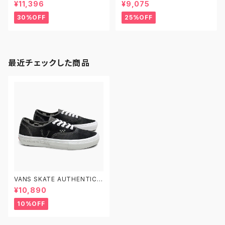
X DC SHOES CLOCKER 2 D
8.75】FOUNDATION ファンデ
¥11,396
¥9,075
SP ディーシーシューズ ディアス
ーション スケートボード デッキ
ポラ スケートボード クロッカー
スケボー プロデッキ
30%OFF
25%OFF
2 スケシュー
最近チェックした商品
VANS SKATE AUTHENTIC V
N0A5FC8AO7 (DANIEL JO
¥10,890
HNSTON)RAVEN 26.0-29.0
ヴァンズ スケート オーセンティ
10%OFF
ック スケートシューズ