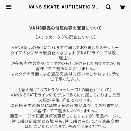
VANS SKATE AUTHENTIC VN0
A5FC8AO7 (DANIEL JOHNSTO
N)RAVEN 26.0-29.0 ヴァンズ ス
ケート オーセンティック スケートシュ
ーズ | スケボー通販 BACKDOOR
VANS製品の付属内容の変更について
【ステッカータグの廃止について】
VANS製品の多くにこれまで付属しておりましたステッカー
タイプのタグが今後廃止となります（SKATEラインでは既に
廃止）。
現在販売中の商品にはタグの有無が混在しておりますが、お
客様にてご選択いただけません。
またタグの有無による返品交換は対応いたしかねます。予め
ご了承ください。
【替え紐（エクストラシューレース）の廃止について】
VANS SKATEラインのモデルで多くに付属しておりました替
え紐が今後、廃止となります。
現在販売中の商品には替え紐の有無が混在しておりますが、
お客様にてご選択いただけません。
商品ページの記載は順次更新しておりますが、商品ページに
替え紐の記載がある場合も、替え紐の有無による返品交換
は対応いたしかねます。予めご了承ください。