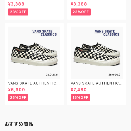
V TD VN0A38JNP0S PRIM
000D3YBLK BLACK/WHITE
¥3,388
¥3,388
ARY CHECK BLACK/WHITE
12.0-15.0 ヴァンズ オールドス
12.0-15.0 ヴァンズ オールドス
クール ベルクロ ベビーシューズ
23%OFF
23%OFF
クール ベルクロ ベビーシューズ
VANS SKATE AUTHENTIC V
VANS SKATE AUTHENTIC V
N0A5FC8FS8 26.0-27.5 CH
N0A5FC8FS8 28.0-30.0 C
¥6,600
¥7,480
ECKERBOARD MARSHMALL
HECKERBOARD MARSHMA
OW ヴァンズ スケート オーセン
LLOW ヴァンズ スケート オー
25%OFF
15%OFF
ティック スケシュー スケートシ
センティック スケシュー スケー
ューズ
トシューズ
おすすめ商品