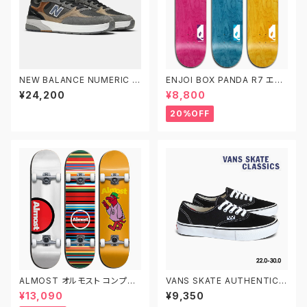
NEW BALANCE NUMERIC ニ
ENJOI BOX PANDA R7 エン
ューバランス ヌメリック アンドリ
ジョイ スケートボード デッキ ス
¥24,200
¥8,800
ュー・レイノルズ 933 NM933
ケボー 8.0 8.25 8.5
MLT
20%OFF
ALMOST オルモスト コンプリ
VANS SKATE AUTHENTIC V
ート デッキ スケートボード スケ
N0A5FC8Y28 22.0-30.0 ヴ
¥13,090
¥9,350
ボー 7.625インチ 7.75インチ
ァンズ スケートオーセンティック