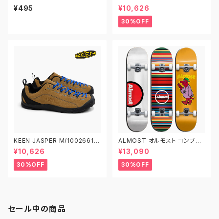
ES 3 PACK ジェイソンマーク
W/1004347 キーン ジャスパ
¥495
¥10,626
クイックワイプス 3パック スニ
ー アウトドアスニーカー
ーカークリーナー
30%OFF
KEEN JASPER M/1002661
ALMOST オルモスト コンプリ
W/1004337 キーン ジャスパ
ート デッキ スケートボード スケ
¥10,626
¥13,090
ー アウトドアスニーカー
ボー 7.625インチ 7.75インチ
7.875インチ 子供用 キッズ
30%OFF
30%OFF
セール中の商品