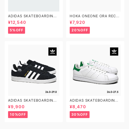
ADIDAS SKATEBOARDING
HOKA ONEONE ORA RECO
GAZELLE ADV FX6563 23.0
VERY SLIDE 3 ホカオネオネ
¥12,540
¥7,920
-29.0 アディダス スケートボー
オラ リカバリー スライド 3 109
ディング ガゼルADV スエード
9675 BDGGR メンズ リカバリ
5%OFF
20%OFF
黒白
ーサンダル
ADIDAS SKATEBOARDING
ADIDAS SKATEBOARDING
CAMPUS ADV B22716 26.0
STAN SMITH ADV GX9753
¥9,900
¥8,470
-29.0 アディダス スケートボー
26.0-27.5 アディダス スケート
ディング キャンパスADV
ボーディング スタンスミスADV
10%OFF
30%OFF
スケシュー