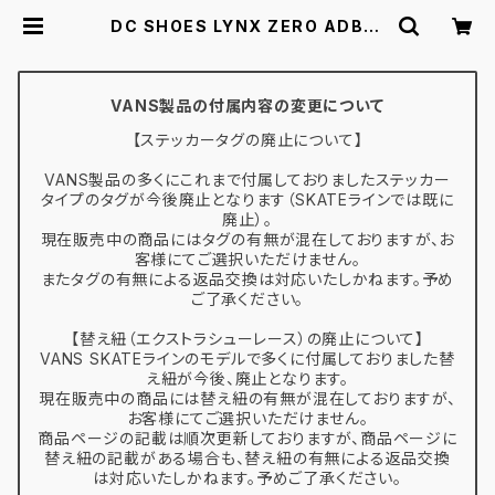
DC SHOES LYNX ZERO ADBS1
00269 CA2 17.0-25.0 ディーシ
ーシューズ キッズ リンクス ゼロ スケ
ートシューズ スケシュー | スケボー
通販 BACKDOOR
VANS製品の付属内容の変更について
【ステッカータグの廃止について】
VANS製品の多くにこれまで付属しておりましたステッカー
タイプのタグが今後廃止となります（SKATEラインでは既に
廃止）。
現在販売中の商品にはタグの有無が混在しておりますが、お
客様にてご選択いただけません。
またタグの有無による返品交換は対応いたしかねます。予め
ご了承ください。
【替え紐（エクストラシューレース）の廃止について】
VANS SKATEラインのモデルで多くに付属しておりました替
え紐が今後、廃止となります。
現在販売中の商品には替え紐の有無が混在しておりますが、
お客様にてご選択いただけません。
商品ページの記載は順次更新しておりますが、商品ページに
替え紐の記載がある場合も、替え紐の有無による返品交換
は対応いたしかねます。予めご了承ください。