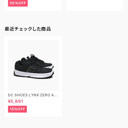
7.875インチ 子供用 キッズ
30%OFF
最近チェックした商品
DC SHOES LYNX ZERO AD
BS100269 CA2 17.0-25.0 デ
¥5,891
ィーシーシューズ キッズ リンク
ス ゼロ スケートシューズ スケシ
15%OFF
ュー