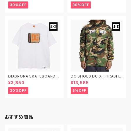
ポラ スケートボード クロッカー
ポラ スケートボード ボーダー
30%OFF
30%OFF
2 スケシュー
半袖Tシャツ マルチカラー
DIASPORA SKATEBOARDS
DC SHOES DC X THRASHE
X DC SHOES DSP STAR SS
R PH ディーシーシューズ スラッ
¥3,850
¥13,585
ディーシーシューズ ディアスポ
シャー プルオーバーフーディ ス
ラ スケートボード スターロゴ 半
ウェットパーカー DPO233002
30%OFF
5%OFF
袖Tシャツ 白
XCGK
おすすめ商品