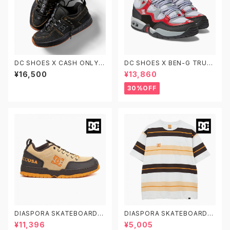
DC SHOES X CASH ONLY L
DC SHOES X BEN-G TRUT
YNX CASH ONLY DM23410
H BENG DM234104-XKWR
¥16,500
¥13,860
6-BDM ディーシーシューズ リ
ディーシーシューズ ベンジー ト
ンクス キャッシュオンリー
ゥルース スケシュー
30%OFF
DIASPORA SKATEBOARDS
DIASPORA SKATEBOARDS
X DC SHOES CLOCKER 2 D
X DC SHOES DSP BORDER
¥11,396
¥5,005
SP ディーシーシューズ ディアス
SS ディーシーシューズ ディアス