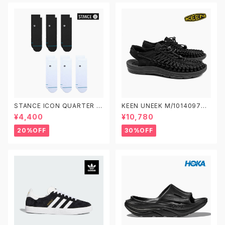
STANCE ICON QUARTER 3
KEEN UNEEK M/1014097
PACK A356A21IQP スタンス
W/1014099 キーン ユニーク
¥4,400
¥10,780
アイコン クオーター 3足セット
ソックス 靴下
20%OFF
30%OFF