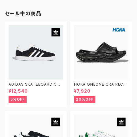
セール中の商品
ADIDAS SKATEBOARDING
HOKA ONEONE ORA RECO
GAZELLE ADV FX6563 23.0
VERY SLIDE 3 ホカオネオネ
¥12,540
¥7,920
-29.0 アディダス スケートボー
オラ リカバリー スライド 3 109
ディング ガゼルADV スエード
9675 BDGGR メンズ リカバリ
5%OFF
20%OFF
黒白
ーサンダル