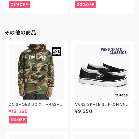
ラシック スリッポン ベビーシュ
12.0-15.0 ヴァンズ オールドス
23%OFF
23%OFF
ーズ
クール ベルクロ ベビーシューズ
その他の商品
DC SHOES DC X THRASHE
VANS SKATE SLIP-ON VN0
R PH ディーシーシューズ スラッ
A5FCAY28 22.0-30.0 ヴァン
¥13,585
¥9,350
シャー プルオーバーフーディ ス
ズ スケートスリッポン
ウェットパーカー DPO233002
5%OFF
XCGK