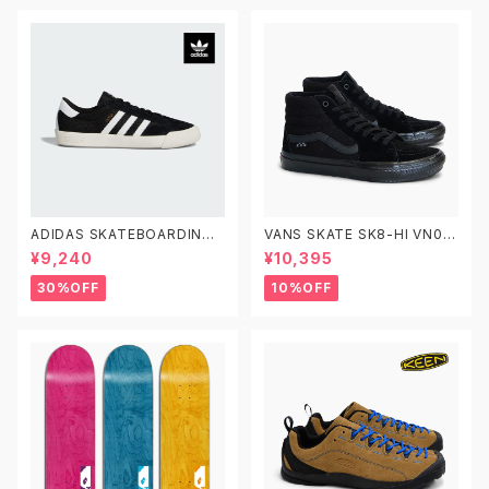
ADIDAS SKATEBOARDING
VANS SKATE SK8-HI VN0A
NORA GV6777 26.0-29.0
5FCCBKA 26.0-29.0 ヴァン
¥9,240
¥10,395
アディダス スケートボーディング
ズ スケートスケートハイ
ノラ 黒白
30%OFF
10%OFF