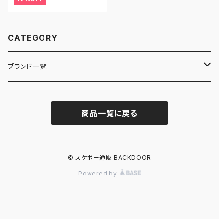
CATEGORY
ブランド一覧
ADIDAS SKATEBOARDING
商品一覧に戻る
ALMOST
ANTIHERO
© スケボー通販 BACKDOOR
Powered by
ASICS SKATEBOARDING
BAKER