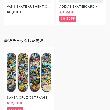
VANS SKATE AUTHENTIC V
ADIDAS SKATEBOARDING
N0A5FC8BKA 22.0-30.0 ヴ
NORA GV6777 26.0-29.0
¥8,800
¥9,240
ァンズ スケートオーセンティック
アディダス スケートボーディング
ノラ 黒白
30%OFF
最近チェックした商品
SANTA CRUZ X STRANGER
THINGS サンタクルーズ ストレ
¥12,584
ンジャー・シングス スケートボー
ド デッキ
12%OFF