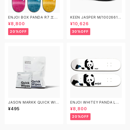
ENJOI BOX PANDA R7 エン
KEEN JASPER M/1002661
ジョイ スケートボード デッキ ス
W/1004337 キーン ジャスパ
¥8,800
¥10,626
ケボー 8.0 8.25 8.5
ー アウトドアスニーカー
20%OFF
30%OFF
JASON MARKK QUICK WIP
ENJOI WHITEY PANDA LOG
ES 3 PACK ジェイソンマーク
O エンジョイ スケートボード デ
¥495
¥8,800
クイックワイプス 3パック スニ
ッキ スケボー7.5 7.75 8.0 8.2
ーカークリーナー
5 8.5 子供用 キッズ
20%OFF