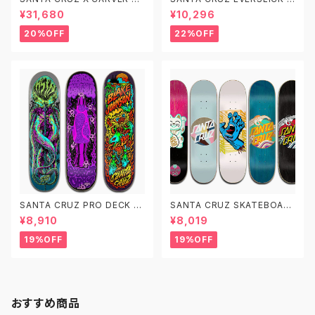
ATEBOARDS サンタクルーズ
ンタクルーズ スケートボード デ
¥31,680
¥10,296
カーバー サーフスケート コンプ
ッキ エバースリック 7.75 8.0
リート
8.25
20%OFF
22%OFF
SANTA CRUZ PRO DECK サ
SANTA CRUZ SKATEBOAR
ンタクルーズ スケートボード デ
D DECK サンタクルーズ スケー
¥8,910
¥8,019
ッキ 8.0 8.28 8.375
トボード デッキ 7.75 8.0 8.125
8.25 8.5
19%OFF
19%OFF
おすすめ商品