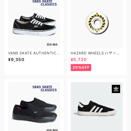
VANS SKATE AUTHENTIC V
HAZARD WHEELS ハザード
N0A5FC8Y28 22.0-30.0 ヴ
ウィール CITY PARK+ CONIC
¥9,350
¥5,720
ァンズ スケートオーセンティック
AL SURELOCK SIGN スケー
トボード 52MM/54MM 101A
20%OFF