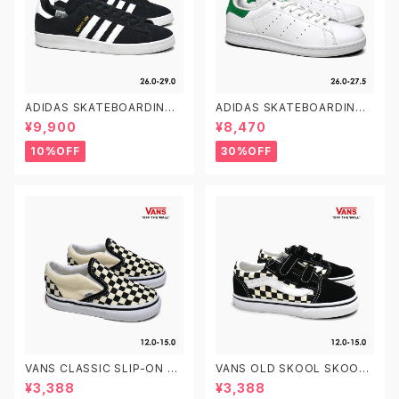
ADIDAS SKATEBOARDING
ADIDAS SKATEBOARDING
CAMPUS ADV B22716 26.0
STAN SMITH ADV GX9753
¥9,900
¥8,470
-29.0 アディダス スケートボー
26.0-27.5 アディダス スケート
ディング キャンパスADV
ボーディング スタンスミスADV
10%OFF
30%OFF
スケシュー
VANS CLASSIC SLIP-ON T
VANS OLD SKOOL SKOOL
VN000EX8BWW CHECKER
V TD VN0A38JNP0S PRIM
¥3,388
¥3,388
BOARD 12.0-15.0 ヴァンズ ク
ARY CHECK BLACK/WHITE