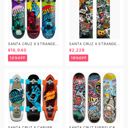
SANTA CRUZ X STRANGER
SANTA CRUZ X STRANGER
THINGS サンタクルーズ ストレ
THINGS MOBGRIP サンタク
¥16,940
¥2,228
ンジャー・シングス コンプリート
ルーズ ストレンジャー・シングス
デッキ
モブグリップ スケートボード デ
12%OFF
19%OFF
ッキテープ グリップテープ
SANTA CRUZ X CARVER SK
SANTA CRUZ EVERSLICK サ