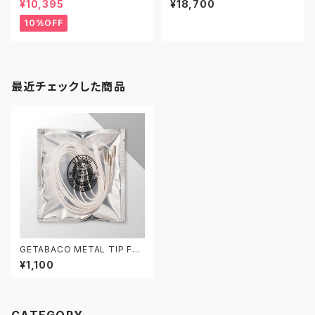
¥10,395
¥18,700
ズ スケートスケートハイ
00 サロモン エックスエープロ
トレイルランニングシューズ
10%OFF
最近チェックした商品
GETABACO METAL TIP FLA
T LACES WHITE/SILVER ゲ
¥1,100
タバコ フラットレース 5mm/12
0cm メタルチップ 白銀 シュー
レース 靴紐 平紐