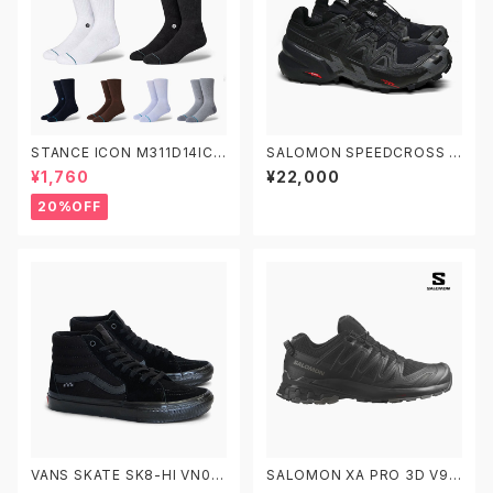
STANCE ICON M311D14ICO
SALOMON SPEEDCROSS 6
スタンス アイコン ソックス 靴下
GORE-TEX M/L41738600
¥1,760
¥22,000
W/L41743400 サロモン スピ
ードクロス6 ゴアテックス トレ
20%OFF
イルランニングシューズ
VANS SKATE SK8-HI VN0A
SALOMON XA PRO 3D V9
5FCCBKA 26.0-29.0 ヴァン
M/L47271800 W/L472727