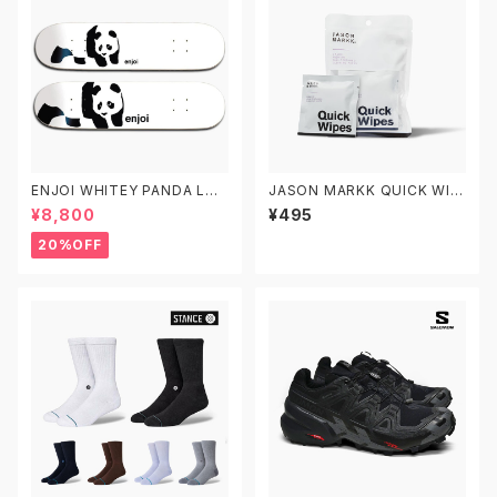
ENJOI WHITEY PANDA LOG
JASON MARKK QUICK WIP
O エンジョイ スケートボード デ
ES 3 PACK ジェイソンマーク
¥8,800
¥495
ッキ スケボー7.5 7.75 8.0 8.2
クイックワイプス 3パック スニ
5 8.5 子供用 キッズ
ーカークリーナー
20%OFF