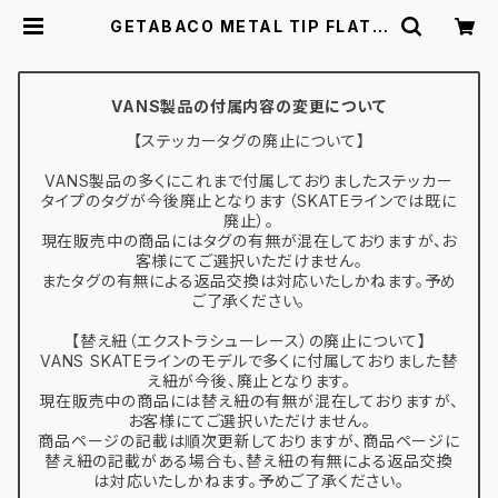
GETABACO METAL TIP FLAT L
ACES WHITE/SILVER ゲタバコ フ
ラットレース 5mm/120cm メタル
チップ 白銀 シューレース 靴紐 平紐 |
スケボー通販 BACKDOOR
VANS製品の付属内容の変更について
【ステッカータグの廃止について】
VANS製品の多くにこれまで付属しておりましたステッカー
タイプのタグが今後廃止となります（SKATEラインでは既に
廃止）。
現在販売中の商品にはタグの有無が混在しておりますが、お
客様にてご選択いただけません。
またタグの有無による返品交換は対応いたしかねます。予め
ご了承ください。
【替え紐（エクストラシューレース）の廃止について】
VANS SKATEラインのモデルで多くに付属しておりました替
え紐が今後、廃止となります。
現在販売中の商品には替え紐の有無が混在しておりますが、
お客様にてご選択いただけません。
商品ページの記載は順次更新しておりますが、商品ページに
替え紐の記載がある場合も、替え紐の有無による返品交換
は対応いたしかねます。予めご了承ください。