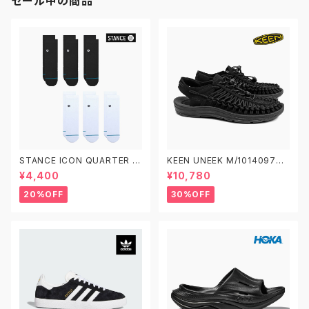
セール中の商品
STANCE ICON QUARTER 3
KEEN UNEEK M/1014097
PACK A356A21IQP スタンス
W/1014099 キーン ユニーク
¥4,400
¥10,780
アイコン クオーター 3足セット
ソックス 靴下
20%OFF
30%OFF