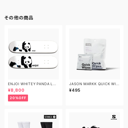
その他の商品
ENJOI WHITEY PANDA LOG
JASON MARKK QUICK WIP
O エンジョイ スケートボード デ
ES 3 PACK ジェイソンマーク
¥8,800
¥495
ッキ スケボー7.5 7.75 8.0 8.2
クイックワイプス 3パック スニ
5 8.5 子供用 キッズ
ーカークリーナー
20%OFF