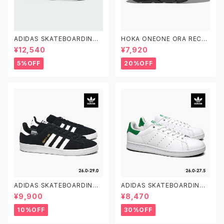
ADIDAS SKATEBOARDING
HOKA ONEONE ORA RECO
GAZELLE ADV FX6563 23.0
VERY SLIDE 3 ホカオネオネ
¥12,540
¥7,920
-29.0 アディダス スケートボー
オラ リカバリー スライド 3 109
ディング ガゼルADV スエード
9675 BDGGR メンズ リカバリ
5%OFF
20%OFF
黒白
ーサンダル
ADIDAS SKATEBOARDING
ADIDAS SKATEBOARDING
CAMPUS ADV B22716 26.0
STAN SMITH ADV GX9753
¥9,900
¥8,470
-29.0 アディダス スケートボー
26.0-27.5 アディダス スケート
ディング キャンパスADV
ボーディング スタンスミスADV
10%OFF
30%OFF
スケシュー