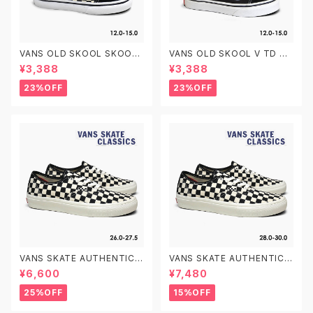
VANS OLD SKOOL SKOOL
VANS OLD SKOOL V TD VN
V TD VN0A38JNP0S PRIM
000D3YBLK BLACK/WHITE
¥3,388
¥3,388
ARY CHECK BLACK/WHITE
12.0-15.0 ヴァンズ オールドス
12.0-15.0 ヴァンズ オールドス
クール ベルクロ ベビーシューズ
23%OFF
23%OFF
クール ベルクロ ベビーシューズ
VANS SKATE AUTHENTIC V
VANS SKATE AUTHENTIC V
N0A5FC8FS8 26.0-27.5 CH
N0A5FC8FS8 28.0-30.0 C
¥6,600
¥7,480
ECKERBOARD MARSHMALL
HECKERBOARD MARSHMA
OW ヴァンズ スケート オーセン
LLOW ヴァンズ スケート オー
25%OFF
15%OFF
ティック スケシュー スケートシ
センティック スケシュー スケー
ューズ
トシューズ