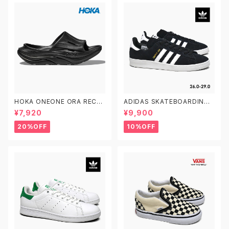
HOKA ONEONE ORA RECO
ADIDAS SKATEBOARDING
VERY SLIDE 3 ホカオネオネ
CAMPUS ADV B22716 26.0
¥7,920
¥9,900
オラ リカバリー スライド 3 109
-29.0 アディダス スケートボー
9675 BDGGR メンズ リカバリ
ディング キャンパスADV
20%OFF
10%OFF
ーサンダル