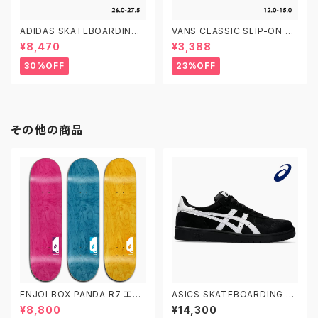
ADIDAS SKATEBOARDING
VANS CLASSIC SLIP-ON T
STAN SMITH ADV GX9753
VN000EX8BWW CHECKER
¥8,470
¥3,388
26.0-27.5 アディダス スケート
BOARD 12.0-15.0 ヴァンズ ク
ボーディング スタンスミスADV
ラシック スリッポン ベビーシュ
30%OFF
23%OFF
スケシュー
ーズ
その他の商品
ENJOI BOX PANDA R7 エン
ASICS SKATEBOARDING JA
ジョイ スケートボード デッキ ス
PAN PRO 1201A920.001 ア
¥8,800
¥14,300
ケボー 8.0 8.25 8.5
シックス スケートボーディング