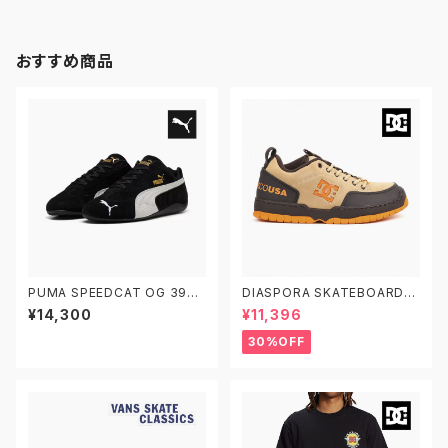
おすすめ商品
PUMA SPEEDCAT OG 3988
DIASPORA SKATEBOARDS
46-01 プーマ スピードキャット
X DC SHOES CLOCKER 2 D
¥14,300
¥11,396
OG 黒
SP ディーシーシューズ ディアス
ポラ スケートボード クロッカー
30%OFF
2 スケシュー