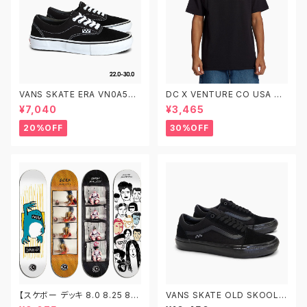
VANS SKATE ERA VN0A5FC
DC X VENTURE CO USA HS
9Y28 22.0-30.0 ヴァンズ ス
S DST224096 KVJ0 ディー
¥7,040
¥3,465
ケートエラ
シーシューズ ベンチャー メンズ
半袖 Tシャツ
20%OFF
30%OFF
【スケボー デッキ 8.0 8.25 8.5
VANS SKATE OLD SKOOL V
8.75】FOUNDATION ファンデ
N0A5FCBBKA 26.0-29.0 ヴ