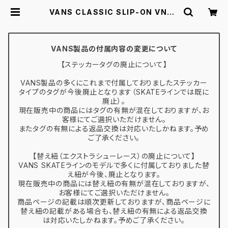
VANS CLASSIC SLIP-ON VN00
0EYEBＷＷ 22.0-23.0 25.0-25.
0-25.5 27.5-30.0 ヴァンズ クラシ
ック スリッポン チェッカーボード チ
ェック | スケボー通販 BACKDOOR
VANS製品の付属内容の変更について
【ステッカータグの廃止について】
VANS製品の多くにこれまで付属しておりましたステッカー
タイプのタグが今後廃止となります（SKATEラインでは既に
廃止）。
現在販売中の商品にはタグの有無が混在しておりますが、お
客様にてご選択いただけません。
またタグの有無による返品交換は対応いたしかねます。予め
ご了承ください。
【替え紐（エクストラシューレース）の廃止について】
VANS SKATEラインのモデルで多くに付属しておりました替
え紐が今後、廃止となります。
現在販売中の商品には替え紐の有無が混在しておりますが、
お客様にてご選択いただけません。
商品ページの記載は順次更新しておりますが、商品ページに
替え紐の記載がある場合も、替え紐の有無による返品交換
は対応いたしかねます。予めご了承ください。