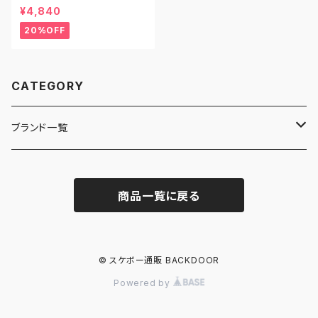
N000EYEBＷＷ 22.0-23.0 2
¥4,840
5.0-25.0-25.5 27.5-30.0 ヴ
ァンズ クラシック スリッポン チ
20%OFF
ェッカーボード チェック
CATEGORY
ブランド一覧
ADIDAS SKATEBOARDING
商品一覧に戻る
ALMOST
ANTIHERO
© スケボー通販 BACKDOOR
Powered by
ASICS SKATEBOARDING