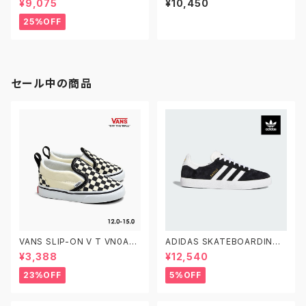
¥9,075
¥10,450
ーション スケートボード デッキ
ァンズ スケートオールドスクー
スケボー プロデッキ
ル
25%OFF
セール中の商品
VANS SLIP-ON V T VN0A3
ADIDAS SKATEBOARDING
4885GX CHECKERBOARD
GAZELLE ADV FX6563 23.0
¥3,388
¥12,540
BLACK/WHITE 12.0-15.0 ヴ
-29.0 アディダス スケートボー
ァンズ クラシック スリッポン ベ
ディング ガゼルADV スエード
23%OFF
5%OFF
ルクロ ベビーシューズ
黒白