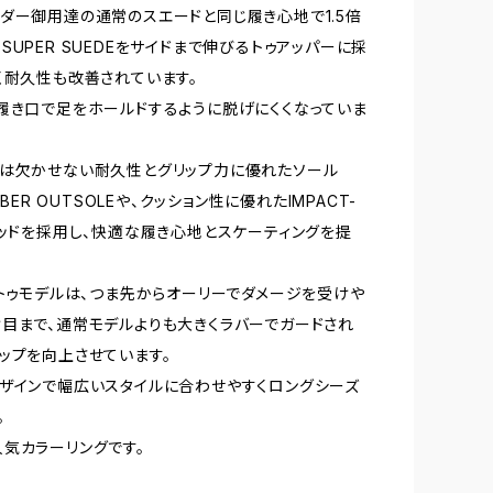
ダー御用達の通常のスエードと同じ履き心地で1.5倍
SUPER SUEDEをサイドまで伸びるトゥアッパーに採
く耐久性も改善されています。
履き口で足をホールドするように脱げにくくなっていま
は欠かせない耐久性とグリップ力に優れたソール
BBER OUTSOLEや、クッション性に優れたIMPACT-
ベッドを採用し、快適な履き心地とスケーティングを提
ートゥモデルは、つま先からオーリーでダメージを受けや
目まで、通常モデルよりも大きくラバーでガードされ
ップを向上させています。
ザインで幅広いスタイルに合わせやすくロングシーズ
。
気カラーリングです。