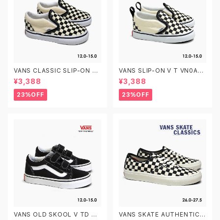
VANS CLASSIC SLIP-ON T
VANS SLIP-ON V T VN0A3
VN000EX8BWW CHECKER
4885GX CHECKERBOARD
¥3,388
¥3,388
BOARD 12.0-15.0 ヴァンズ ク
BLACK/WHITE 12.0-15.0 ヴ
ラシック スリッポン ベビーシュ
ァンズ クラシック スリッポン ベ
23%OFF
23%OFF
ーズ
ルクロ ベビーシューズ
VANS OLD SKOOL V TD VN
VANS SKATE AUTHENTIC V