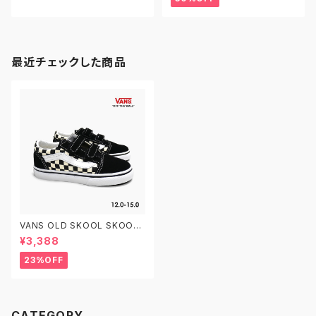
最近チェックした商品
VANS OLD SKOOL SKOOL
V TD VN0A38JNP0S PRIM
¥3,388
ARY CHECK BLACK/WHITE
12.0-15.0 ヴァンズ オールドス
23%OFF
クール ベルクロ ベビーシューズ
CATEGORY