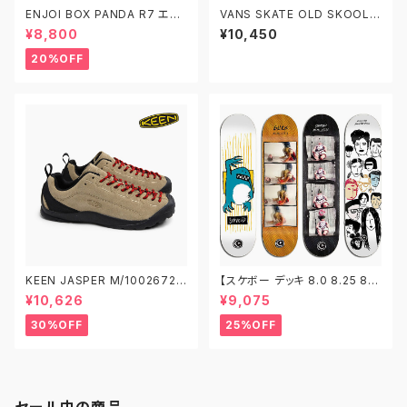
ENJOI BOX PANDA R7 エン
VANS SKATE OLD SKOOL V
ジョイ スケートボード デッキ ス
N0A5FCBBKA 26.0-29.0 ヴ
¥8,800
¥10,450
ケボー 8.0 8.25 8.5
ァンズ スケートオールドスクー
ル
20%OFF
KEEN JASPER M/1002672
【スケボー デッキ 8.0 8.25 8.5
W/1004347 キーン ジャスパ
8.75】FOUNDATION ファンデ
¥10,626
¥9,075
ー アウトドアスニーカー
ーション スケートボード デッキ
スケボー プロデッキ
30%OFF
25%OFF
セール中の商品