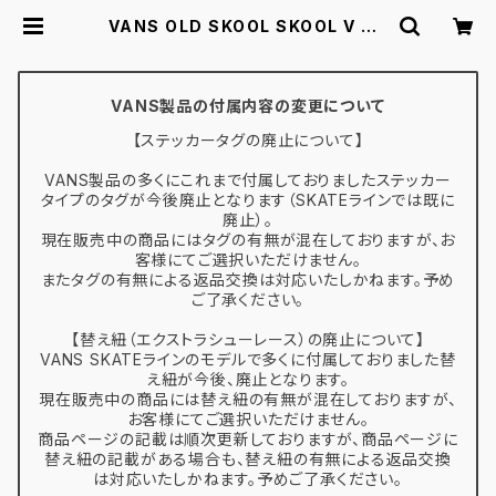
VANS OLD SKOOL SKOOL V TD
VN0A38JNP0S PRIMARY CHE
CK BLACK/WHITE 12.0-15.0 ヴ
ァンズ オールドスクール ベルクロ ベ
ビーシューズ | スケボー通販 BACK
VANS製品の付属内容の変更について
DOOR
【ステッカータグの廃止について】
VANS製品の多くにこれまで付属しておりましたステッカー
タイプのタグが今後廃止となります（SKATEラインでは既に
廃止）。
現在販売中の商品にはタグの有無が混在しておりますが、お
客様にてご選択いただけません。
またタグの有無による返品交換は対応いたしかねます。予め
ご了承ください。
【替え紐（エクストラシューレース）の廃止について】
VANS SKATEラインのモデルで多くに付属しておりました替
え紐が今後、廃止となります。
現在販売中の商品には替え紐の有無が混在しておりますが、
お客様にてご選択いただけません。
商品ページの記載は順次更新しておりますが、商品ページに
替え紐の記載がある場合も、替え紐の有無による返品交換
は対応いたしかねます。予めご了承ください。