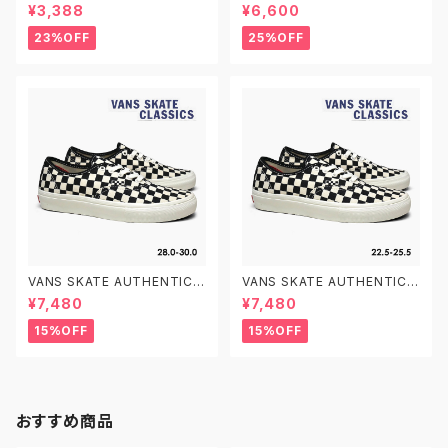
000D3YBLK BLACK/WHITE
N0A5FC8FS8 26.0-27.5 CH
¥3,388
¥6,600
12.0-15.0 ヴァンズ オールドス
ECKERBOARD MARSHMALL
クール ベルクロ ベビーシューズ
OW ヴァンズ スケート オーセン
23%OFF
25%OFF
ティック スケシュー スケートシ
ューズ
VANS SKATE AUTHENTIC V
VANS SKATE AUTHENTIC V
N0A5FC8FS8 28.0-30.0 C
N0A5FC8FS8 22.5-25.5 CH
¥7,480
¥7,480
HECKERBOARD MARSHMA
ECKERBOARD MARSHMALL
LLOW ヴァンズ スケート オー
OW ヴァンズ スケート オーセン
15%OFF
15%OFF
センティック スケシュー スケー
ティック スケシュー スケートシ
トシューズ
ューズ
おすすめ商品