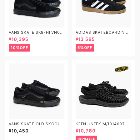
VANS SKATE SK8-HI VN0A
ADIDAS SKATEBOARDING
5FCCBKA 26.0-29.0 ヴァン
BUSENITZ G48060 22.0-2
¥10,395
¥13,585
ズ スケートスケートハイ
9.0 アディダス スケートボーデ
ィング ブセニッツ
10%OFF
5%OFF
VANS SKATE OLD SKOOL V
KEEN UNEEK M/1014097
N0A5FCBBKA 26.0-29.0 ヴ
W/1014099 キーン ユニーク
¥10,450
¥10,780
ァンズ スケートオールドスクー
ル
30%OFF