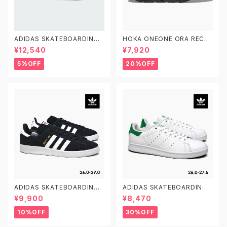
ADIDAS SKATEBOARDING
HOKA ONEONE ORA RECO
GAZELLE ADV FX6563 23.0
VERY SLIDE 3 ホカオネオネ
¥12,540
¥7,920
-29.0 アディダス スケートボー
オラ リカバリー スライド 3 109
ディング ガゼルADV スエード
9675 BDGGR メンズ リカバリ
5%OFF
20%OFF
黒白
ーサンダル
ADIDAS SKATEBOARDING
ADIDAS SKATEBOARDING
CAMPUS ADV B22716 26.0
STAN SMITH ADV GX9753
¥9,900
¥8,470
-29.0 アディダス スケートボー
26.0-27.5 アディダス スケート
ディング キャンパスADV
ボーディング スタンスミスADV
10%OFF
30%OFF
スケシュー