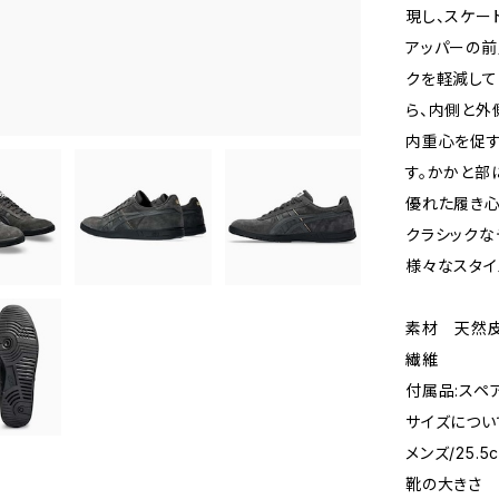
現し、スケー
アッパーの前
クを軽減して
ら、内側と外
内重心を促す
す。かかと部
優れた履き心
クラシックな
様々なスタイ
素材 天然皮
繊維
付属品:スペ
サイズについ
メンズ/25.5c
靴の大きさ