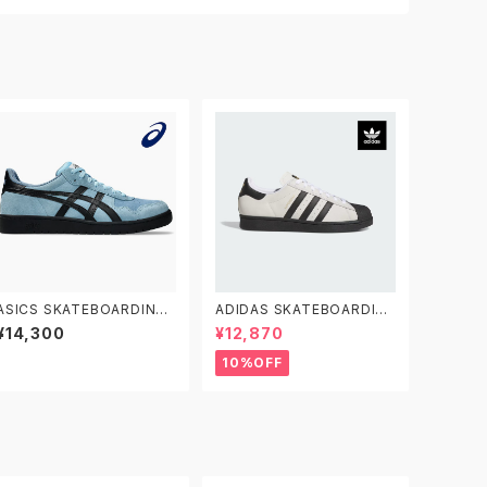
ASICS SKATEBOARDING
ADIDAS SKATEBOARDIN
JAPAN PRO 1201A920.40
G SUPERSTAR ADV JH81
¥14,300
¥12,870
1 アシックス スケートボーディ
38 26.0-28.0 アディダス ス
ング スケートボードシューズ
ケートボーディング スーパー
10%OFF
ジャパン プロ
スターADV 白黒